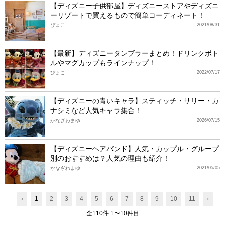
【ディズニー子供部屋】ディズニーストアやディズニ
ーリゾートで買えるもので簡単コーディネート！
ぴょこ
2021/08/31
【最新】ディズニータンブラーまとめ！ドリンクボト
ルやマグカップもラインナップ！
ぴょこ
2022/07/17
【ディズニーの青いキャラ】スティッチ・サリー・カ
ナシミなど人気キャラ集合！
かなざわまゆ
2026/07/15
【ディズニーヘアバンド】人気・カップル・グループ
別のおすすめは？人気の理由も紹介！
かなざわまゆ
2021/05/05
‹
1
2
3
4
5
6
7
8
9
10
11
›
全110件 1〜10件目