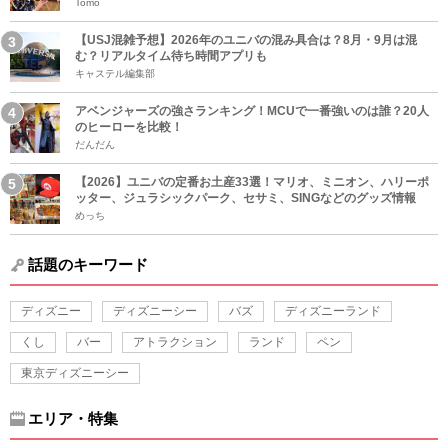
Tomo
【USJ混雑予想】2026年のユニバの混み具合は？8月・9月は混
む？リアルタイム待ち時間アプリも
キャステル編集部
アベンジャーズの強さランキング！MCUで一番強いのは誰？20人
のヒーローを比較！
だんだん
【2026】ユニバの定番お土産33選！マリオ、ミニオン、ハリーポ
ッター、ジュラシックパーク、セサミ、SINGなどのグッズ情報
めっち
話題のキーワード
ディズニー
ディズニーシー
バズ
ディズニーランド
くし
バー
アトラクション
ランド
ペン
東京ディズニーシー
エリア・特集