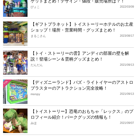
ケットまとめ！デザイン・値段・販売場所は？！
ぴょこ
2022/03/09
【ギフトプラネット】トイストーリーホテルのお土産
ショップ！場所・営業時間・グッズまとめ！
まるこさん
2023/08/17
【トイ・ストーリーの雲】アンディの部屋の壁を解
説！登場シーン＆雲柄グッズまとめ！
だんだん
2021/09/13
【ディズニーランド】バズ・ライトイヤーのアストロ
TDL
ブラスターのアトラクション完全攻略！
monpy
2021/09/13
【トイストーリー】恐竜のおもちゃ「レックス」のプ
ロフィール紹介！パークグッズの情報も！
みほ
2021/09/07