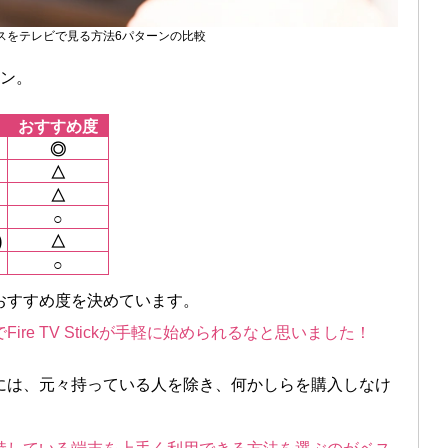
スをテレビで見る方法6パターンの比較
ーン。
おすすめ度
◎
△
△
○
)
△
○
おすすめ度を決めています。
re TV Stickが手軽に始められるなと思いました！
には、元々持っている人を除き、何かしらを購入しなけ