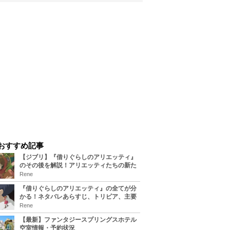
おすすめ記事
【ジブリ】『借りぐらしのアリエッティ』
のその後を解説！アリエッティたちの新た
な住処は？翔の病気は治る？
Rene
『借りぐらしのアリエッティ』の全てが分
かる！ネタバレあらすじ、トリビア、主要
キャラまとめ！
Rene
【最新】ファンタジースプリングスホテル
空室情報・予約状況