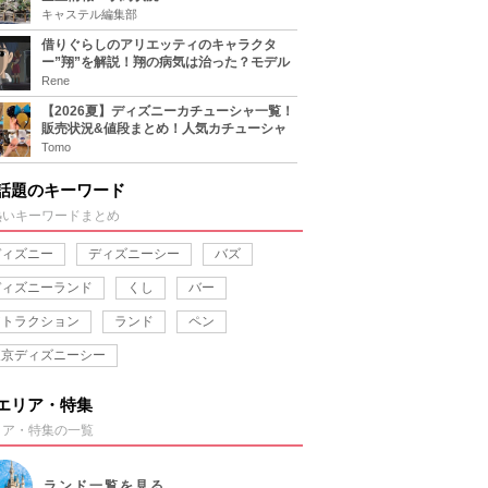
キャステル編集部
借りぐらしのアリエッティのキャラクタ
ー”翔”を解説！翔の病気は治った？モデル
は誰？
Rene
【2026夏】ディズニーカチューシャ一覧！
販売状況&値段まとめ！人気カチューシャ
をチェック
Tomo
話題のキーワード
熱いキーワードまとめ
ディズニー
ディズニーシー
バズ
ディズニーランド
くし
バー
アトラクション
ランド
ペン
東京ディズニーシー
エリア・特集
リア・特集の一覧
ランド
一覧を見る