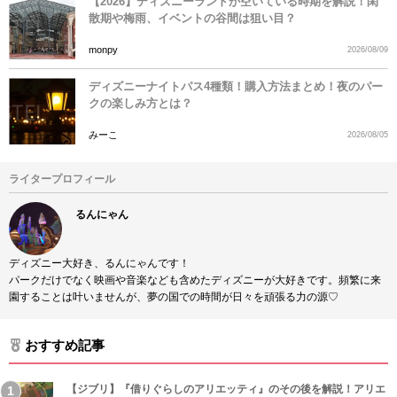
【2026】ディズニーランドが空いている時期を解説！閑
散期や梅雨、イベントの谷間は狙い目？
monpy
2026/08/09
ディズニーナイトパス4種類！購入方法まとめ！夜のパー
クの楽しみ方とは？
みーこ
2026/08/05
ライタープロフィール
るんにゃん
ディズニー大好き、るんにゃんです！
パークだけでなく映画や音楽なども含めたディズニーが大好きです。頻繁に来
園することは叶いませんが、夢の国での時間が日々を頑張る力の源♡
おすすめ記事
【ジブリ】『借りぐらしのアリエッティ』のその後を解説！アリエ