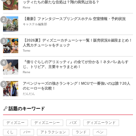
ッティたちの新たな住処は？翔の病気は治る？
Rene
【最新】ファンタジースプリングスホテル 空室情報・予約状況
キャステル編集部
【2026夏】ディズニーカチューシャ一覧！販売状況&値段まとめ！
人気カチューシャをチェック
Tomo
『借りぐらしのアリエッティ』の全てが分かる！ネタバレあらす
じ、トリビア、主要キャラまとめ！
Rene
アベンジャーズの強さランキング！MCUで一番強いのは誰？20人
のヒーローを比較！
だんだん
話題のキーワード
ディズニー
ディズニーシー
バズ
ディズニーランド
くし
バー
アトラクション
ランド
ペン