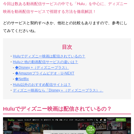
今回は数ある動画配信サービスの中でも「Hulu」を中心に、ディズニー
映画を動画配信サービスで視聴する方法を徹底解説！
どのサービスと契約すべきか、他社との比較もありますので、参考にし
てみてくださいね。
目次
・
Huluでディズニー映画は配信されているの？
・
Huluと他の動画配信サービスの違いは？
-
◆Disney +（ディズニープラス）
-
◆Amazonプライムビデオ・U-NEXT
-
◆Netflix
・
Hulu以外のおすすめ配信サイトは？
・
ディズニー映画なら「Disney＋（ディズニープラス）」
Huluでディズニー映画は配信されているの？