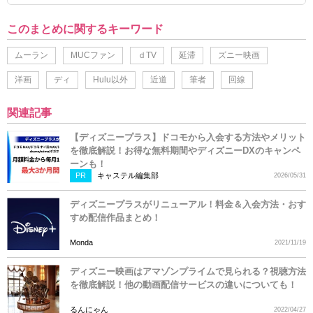
このまとめに関するキーワード
ムーラン
MUCファン
ｄTV
延滞
ズニー映画
洋画
ディ
Hulu以外
近道
筆者
回線
関連記事
【ディズニープラス】ドコモから入会する方法やメリット
を徹底解説！お得な無料期間やディズニーDXのキャンペ
ーンも！
PR
キャステル編集部
2026/05/31
ディズニープラスがリニューアル！料金＆入会方法・おす
すめ配信作品まとめ！
Monda
2021/11/19
ディズニー映画はアマゾンプライムで見られる？視聴方法
を徹底解説！他の動画配信サービスの違いについても！
るんにゃん
2022/04/27