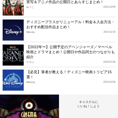
実写＆アニメ作品の公開日とあらすじまとめ！
みーこ
2021/12/06
ディズニープラスがリニューアル！料金＆入会方法・
おすすめ配信作品まとめ！
Monda
2021/11/19
【2022年〜】公開予定のアベンジャーズ／マーベル
映画とドラマまとめ！公開日や作品同士のつながりも
紹介
ナカジ
2022/07/26
【必見】筆者が教える！ディズニー映画トリビア15
選！
Melody
2021/01/09
キャステルに
いいね！しよう