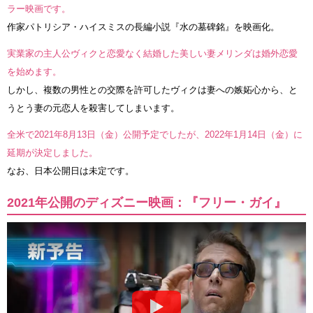
ラー映画です。
作家パトリシア・ハイスミスの長編小説『水の墓碑銘』を映画化。
実業家の主人公ヴィクと恋愛なく結婚した美しい妻メリンダは婚外恋愛
を始めます。
しかし、複数の男性との交際を許可したヴィクは妻への嫉妬心から、と
うとう妻の元恋人を殺害してしまいます。
全米で2021年8月13日（金）公開予定でしたが、2022年1月14日（金）に
延期が決定しました。
なお、日本公開日は未定です。
2021年公開のディズニー映画：『フリー・ガイ』