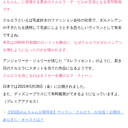
んちゃん』に登場する悪女のクルエラ・デ・ビルが主演となる実写映画
です。
クルエラといえば毛皮好きのファッション会社の社長で、ダルメシアン
の子犬たちを誘拐して毛皮にしようとする恐ろしいヴィランとして有名
ですよね。
本作は1980年代初期のロンドンを舞台に、なぜクルエラがダルメシアン
を憎むようになったのかが描かれます。
アンジェリーナ・ジョリーが演じた『マレフィセント』のように、若き
日のクルエラにスポットを当てた作品になるようです。
クルエラを演じるのはオスカー女優のエマ・ストーン。
日本では2021年5月28日（金）に公開されました。
また、ディズニープラスにて有料鑑賞ができるようになっていますよ。
（プレミアアクセス）
・
【101匹わんちゃんが実写化】ヴィラン「クルエラ」が主役！公開日・
あらすじ・キャストは？