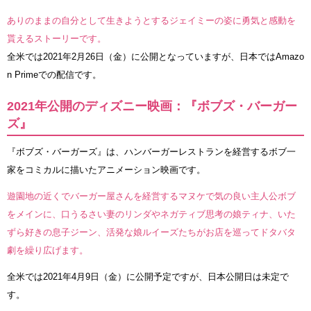
ありのままの自分として生きようとするジェイミーの姿に勇気と感動を
貰えるストーリーです。
全米では2021年2月26日（金）に公開となっていますが、日本ではAmazo
n Primeでの配信です。
2021年公開のディズニー映画：『ボブズ・バーガー
ズ』
『ボブズ・バーガーズ』は、ハンバーガーレストランを経営するボブ一
家をコミカルに描いたアニメーション映画です。
遊園地の近くでバーガー屋さんを経営するマヌケで気の良い主人公ボブ
をメインに、口うるさい妻のリンダやネガティブ思考の娘ティナ、いた
ずら好きの息子ジーン、活発な娘ルイーズたちがお店を巡ってドタバタ
劇を繰り広げます。
全米では2021年4月9日（金）に公開予定ですが、日本公開日は未定で
す。