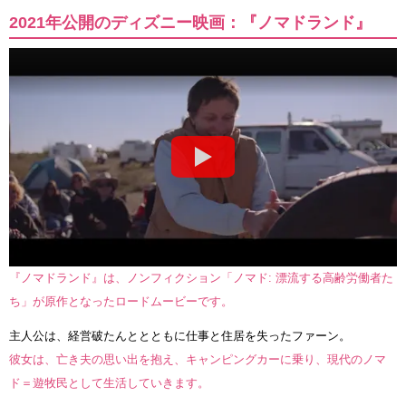
2021年公開のディズニー映画：『ノマドランド』
『ノマドランド』は、ノンフィクション「ノマド: 漂流する高齢労働者た
ち」が原作となったロードムービーです。
主人公は、経営破たんととともに仕事と住居を失ったファーン。
彼女は、亡き夫の思い出を抱え、キャンピングカーに乗り、現代のノマ
ド＝遊牧民として生活していきます。