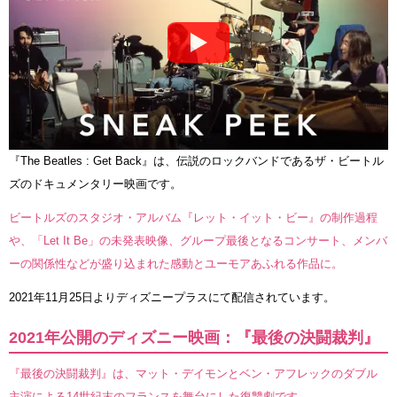
『The Beatles : Get Back』は、伝説のロックバンドであるザ・ビートル
ズのドキュメンタリー映画です。
ビートルズのスタジオ・アルバム『レット・イット・ビー』の制作過程
や、「Let It Be」の未発表映像、グループ最後となるコンサート、メンバ
ーの関係性などが盛り込まれた感動とユーモアあふれる作品に。
2021年11月25日よりディズニープラスにて配信されています。
2021年公開のディズニー映画：『最後の決闘裁判』
『最後の決闘裁判』は、マット・デイモンとベン・アフレックのダブル
主演による14世紀末のフランスを舞台にした復讐劇です。