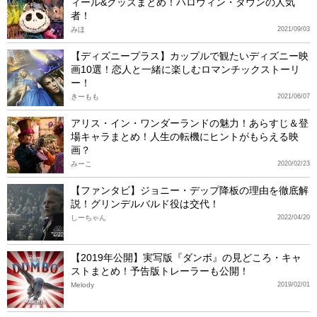
ィール&グッズまとめ！ハロウィン・タウンの人気
者！
みほ
2021/09/03
【ディズニープラス】カップルで観たいディズニー映
画10選！恋人と一緒に楽しむロマンチックストーリ
ー！
きーもも
2021/06/07
アリス・イン・ワンダーランドの魅力！あらすじ＆登
場キャラまとめ！人生の転機にヒントがもらえる映
画？
みーこ
2020/02/23
【ファンタビ】ジョニー・デップ降板の理由を徹底解
説！グリンデルバルド役は交代！
しーちゃん
2022/04/20
【2019年公開】実写版『ダンボ』の見どころ・キャ
ストまとめ！予告版トレーラーも公開！
Melody
2019/02/01