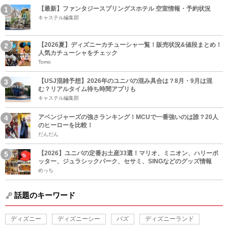
【最新】ファンタジースプリングスホテル 空室情報・予約状況
キャステル編集部
【2026夏】ディズニーカチューシャ一覧！販売状況&値段まとめ！
人気カチューシャをチェック
Tomo
【USJ混雑予想】2026年のユニバの混み具合は？8月・9月は混
む？リアルタイム待ち時間アプリも
キャステル編集部
アベンジャーズの強さランキング！MCUで一番強いのは誰？20人
のヒーローを比較！
だんだん
【2026】ユニバの定番お土産33選！マリオ、ミニオン、ハリーポ
ッター、ジュラシックパーク、セサミ、SINGなどのグッズ情報
めっち
話題のキーワード
ディズニー
ディズニーシー
バズ
ディズニーランド