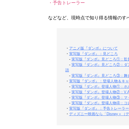
・予告トレーラー
などなど、現時点で知り得る情報のす
・
アニメ版『ダンボ』について
・
実写版『ダンボ』：見どころ
-
実写版『ダンボ』見どころ①：監
-
実写版『ダンボ』見どころ②：ダ
語
-
実写版『ダンボ』見どころ③：舞
・
実写版『ダンボ』：登場人物＆キャ
-
実写版『ダンボ』登場人物①：ホ
-
実写版『ダンボ』登場人物②：V.
-
実写版『ダンボ』登場人物③：マ
-
実写版『ダンボ』登場人物④：コ
・
実写版『ダンボ』：予告トレーラー
・
ディズニー映画なら「Disney＋