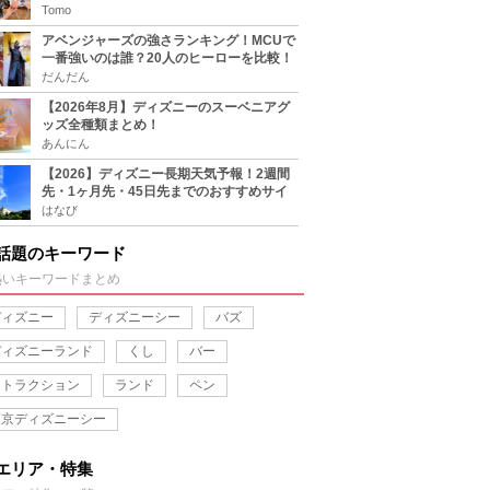
をチェック
Tomo
アベンジャーズの強さランキング！MCUで
一番強いのは誰？20人のヒーローを比較！
だんだん
【2026年8月】ディズニーのスーベニアグ
ッズ全種類まとめ！
あんにん
【2026】ディズニー長期天気予報！2週間
先・1ヶ月先・45日先までのおすすめサイ
ト＆アプリまとめ！
はなび
話題のキーワード
熱いキーワードまとめ
ディズニー
ディズニーシー
バズ
ディズニーランド
くし
バー
アトラクション
ランド
ペン
東京ディズニーシー
エリア・特集