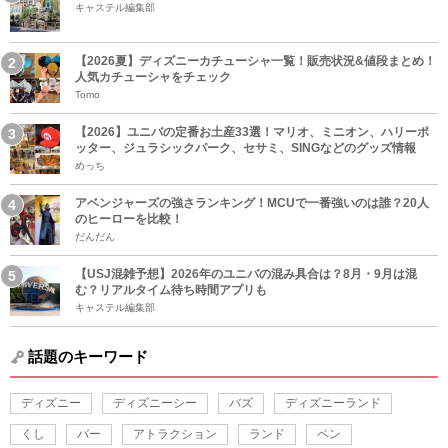
キャステル編集部
【2026夏】ディズニーカチューシャ一覧！販売状況&値段まとめ！
人気カチューシャをチェック
Tomo
【2026】ユニバの定番お土産33選！マリオ、ミニオン、ハリーポ
ッター、ジュラシックパーク、セサミ、SINGなどのグッズ情報
めっち
アベンジャーズの強さランキング！MCUで一番強いのは誰？20人
のヒーローを比較！
だんだん
【USJ混雑予想】2026年のユニバの混み具合は？8月・9月は混
む？リアルタイム待ち時間アプリも
キャステル編集部
話題のキーワード
ディズニー
ディズニーシー
バズ
ディズニーランド
くし
バー
アトラクション
ランド
ペン