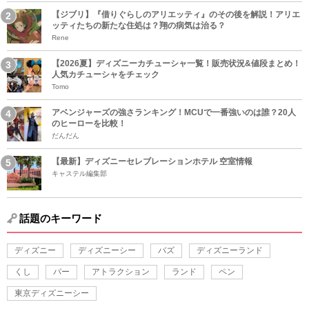
【ジブリ】『借りぐらしのアリエッティ』のその後を解説！アリエ
ッティたちの新たな住処は？翔の病気は治る？
Rene
【2026夏】ディズニーカチューシャ一覧！販売状況&値段まとめ！
人気カチューシャをチェック
Tomo
アベンジャーズの強さランキング！MCUで一番強いのは誰？20人
のヒーローを比較！
だんだん
【最新】ディズニーセレブレーションホテル 空室情報
キャステル編集部
話題のキーワード
ディズニー
ディズニーシー
バズ
ディズニーランド
くし
バー
アトラクション
ランド
ペン
東京ディズニーシー