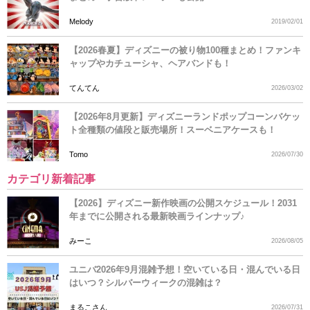
Melody
2019/02/01
【2026春夏】ディズニーの被り物100種まとめ！ファンキ
ャップやカチューシャ、ヘアバンドも！
てんてん
2026/03/02
【2026年8月更新】ディズニーランドポップコーンバケッ
ト全種類の値段と販売場所！スーベニアケースも！
Tomo
2026/07/30
カテゴリ新着記事
【2026】ディズニー新作映画の公開スケジュール！2031
年までに公開される最新映画ラインナップ♪
みーこ
2026/08/05
ユニバ2026年9月混雑予想！空いている日・混んでいる日
はいつ？シルバーウィークの混雑は？
まるこさん
2026/07/31