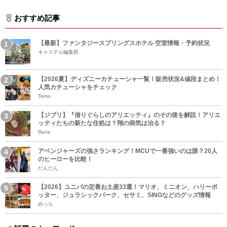
おすすめ記事
【最新】ファンタジースプリングスホテル 空室情報・予約状況
キャステル編集部
【2026夏】ディズニーカチューシャ一覧！販売状況&値段まとめ！
人気カチューシャをチェック
Tomo
【ジブリ】『借りぐらしのアリエッティ』のその後を解説！アリエ
ッティたちの新たな住処は？翔の病気は治る？
Rene
アベンジャーズの強さランキング！MCUで一番強いのは誰？20人
のヒーローを比較！
だんだん
【2026】ユニバの定番お土産33選！マリオ、ミニオン、ハリーポ
ッター、ジュラシックパーク、セサミ、SINGなどのグッズ情報
めっち