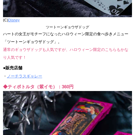
(C)
Disney
ツートーンギョウザドッグ
ハートの女王がモチーフになったハロウィーン限定の食べ歩きメニュー
「ツートーンギョウザドッグ」。
通常のギョウザドッグも人気ですが、ハロウィーン限定のこちらもかな
り人気です！
●販売店舗
・
ノーチラスギャレー
◆ティポトルタ（紫イモ）：360円