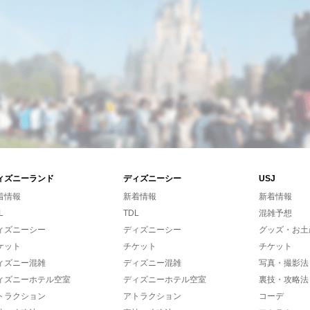
ィズニーランド
ディズニーシー
USJ
着情報
新着情報
新着情報
L
TDL
混雑予想
ィズニーシー
ディズニーシー
グッズ・お土
ケット
チケット
チケット
ィズニー混雑
ディズニー混雑
写真・撮影法
ィズニーホテル空室
ディズニーホテル空室
裏技・攻略法
トラクション
アトラクション
コーデ