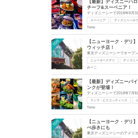
【最新】ディズニーハロ
チーフ&スーベニア！
スーベニア
ディズニーハロ
Tomo
TDS
【ニューヨーク・デリ】
ウィッチ店！
ニューヨークデリ
ディズニ
みーこ
【最新】ディズニーパイ
ンクが登場！
マンマ・ビスコッティーズ
Tomo
TDS
【ニューヨーク・デリ】
べ歩きにも