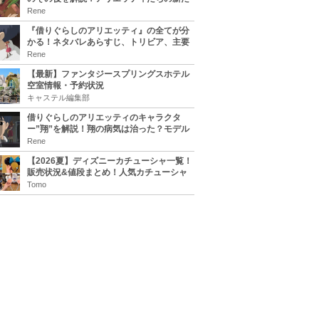
な住処は？翔の病気は治る？
Rene
『借りぐらしのアリエッティ』の全てが分
かる！ネタバレあらすじ、トリビア、主要
キャラまとめ！
Rene
【最新】ファンタジースプリングスホテル
空室情報・予約状況
キャステル編集部
借りぐらしのアリエッティのキャラクタ
ー”翔”を解説！翔の病気は治った？モデル
は誰？
Rene
【2026夏】ディズニーカチューシャ一覧！
販売状況&値段まとめ！人気カチューシャ
をチェック
Tomo