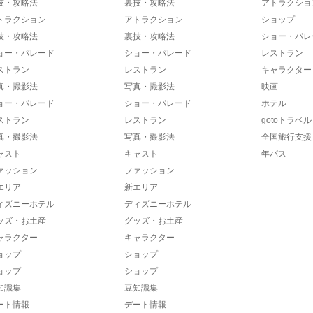
技・攻略法
裏技・攻略法
アトラクショ
トラクション
アトラクション
ショップ
技・攻略法
裏技・攻略法
ショー・パレ
ョー・パレード
ショー・パレード
レストラン
ストラン
レストラン
キャラクター
真・撮影法
写真・撮影法
映画
ョー・パレード
ショー・パレード
ホテル
ストラン
レストラン
gotoトラベル
真・撮影法
写真・撮影法
全国旅行支援
ャスト
キャスト
年パス
ァッション
ファッション
エリア
新エリア
ィズニーホテル
ディズニーホテル
ッズ・お土産
グッズ・お土産
ャラクター
キャラクター
ョップ
ショップ
ョップ
ショップ
知識集
豆知識集
ート情報
デート情報