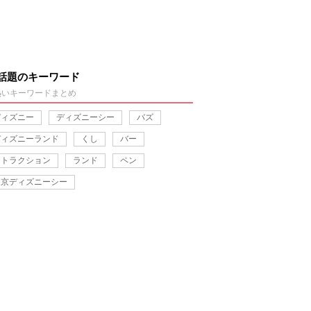
話題のキーワード
熱いキーワードまとめ
ディズニー
ディズニーシー
バズ
ディズニーランド
くし
バー
アトラクション
ランド
ペン
東京ディズニーシー