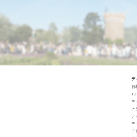
デ
新
TD
デ
チ
デ
デ
ア