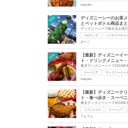
mayuko
TDS
ディズニーシーのお茶メ
とペットボトル商品まと
マゼランズ
ノーチラスギャ
みーこ
TDS
【最新】ディズニーイー
ト・ドリンクメニュー・
スーベニア
ディズニーイー
mayuko
【最新】ディズニークリ
ト・食べ歩き・スーベニ
リフレスコス
スーベニア
てんてん