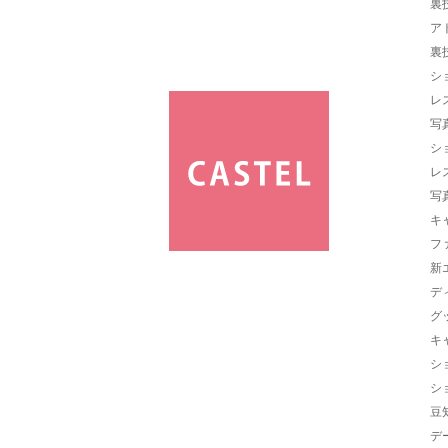
裏
ア
裏
シ
レ
写
シ
レ
写
キ
フ
新
デ
グ
キ
シ
シ
豆
デ