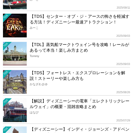
2025/09/11
【TDS】センター・オブ・ジ・アースの怖さを軽減す
TDS
る方法！ディズニーシー最速アトラクション！
みーこ
2025/09/03
【TDL】蒸気船マークトウェイン号を攻略！レールが
TDS
あるって本当！楽しみ方まとめ
Tommy
2025/09/03
【TDS】フォートレス・エクスプロレーションを解
TDS
説！ストーリーや楽しみ方も
かなざわまゆ
2025/08/26
【解説】ディズニーシーの電車「エレクトリックレー
TDS
ルウェイ」の概要・混雑攻略まとめ
はなび
2025/07/29
【ディズニーシー】インディ・ジョーンズ・アドベン
TDS