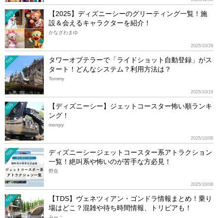
【2025】ディズニーシーのグリーティング一覧！施
TDS
設＆会えるキャラクターを紹介！
かなざわまゆ
2025/10/29
タワーオブテラーで「ライドショット自動登録」がス
TDS
タート！どんなシステム？利用方法は？
Tommy
2025/10/18
【ディズニーシー】ジェットコースター怖い順ランキ
TDS
ング！
monpy
2025/10/08
ディズニーシージェットコースター系アトラクション
TDS
一覧！絶叫系や怖いのが苦手な方必見！
野良
2025/10/08
【TDS】ヴェネツィアン・ゴンドラ情報まとめ！乗り
TDS
場はどこ？混雑や待ち時間情報、トリビアも！
みーこ