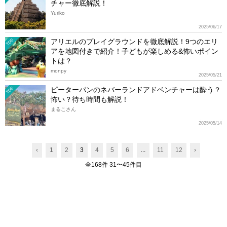
チャー徹底解説！
Yuriko
2025/06/17
アリエルのプレイグラウンドを徹底解説！9つのエリ
TDS
アを地図付きで紹介！子どもが楽しめる&怖いポイン
トは？
monpy
2025/05/21
ピーターパンのネバーランドアドベンチャーは酔う？
TDS
怖い？待ち時間も解説！
まるこさん
2025/05/14
‹
1
2
3
4
5
6
...
11
12
›
全168件 31〜45件目