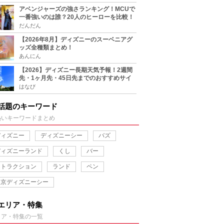
アベンジャーズの強さランキング！MCUで
一番強いのは誰？20人のヒーローを比較！
だんだん
【2026年8月】ディズニーのスーベニアグ
ッズ全種類まとめ！
あんにん
【2026】ディズニー長期天気予報！2週間
先・1ヶ月先・45日先までのおすすめサイ
ト＆アプリまとめ！
はなび
話題のキーワード
熱いキーワードまとめ
ディズニー
ディズニーシー
バズ
ディズニーランド
くし
バー
アトラクション
ランド
ペン
東京ディズニーシー
エリア・特集
リア・特集の一覧