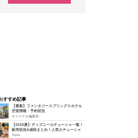
おすすめ記事
【最新】ファンタジースプリングスホテル
空室情報・予約状況
キャステル編集部
【2026夏】ディズニーカチューシャ一覧！
販売状況&値段まとめ！人気カチューシャ
をチェック
Tomo