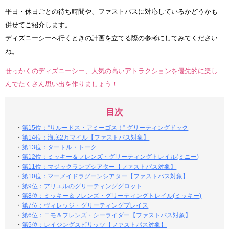
平日・休日ごとの待ち時間や、ファストパスに対応しているかどうかも
併せてご紹介します。
ディズニーシーへ行くときの計画を立てる際の参考にしてみてください
ね。
せっかくのディズニーシー、人気の高いアトラクションを優先的に楽し
んでたくさん思い出を作りましょう！
目次
・
第15位：“サルードス・アミーゴス！” グリーティングドック
・
第14位：海底2万マイル【ファストパス対象】
・
第13位：タートル・トーク
・
第12位：ミッキー＆フレンズ・グリーティングトレイル(ミニー)
・
第11位：マジックランプシアター【ファストパス対象】
・
第10位：マーメイドラグーンシアター【ファストパス対象】
・
第9位：アリエルのグリーティンググロット
・
第8位：ミッキー＆フレンズ・グリーティングトレイル(ミッキー)
・
第7位：ヴィレッジ・グリーティングプレイス
・
第6位：ニモ＆フレンズ・シーライダー【ファストパス対象】
・
第5位：レイジングスピリッツ【ファストパス対象】