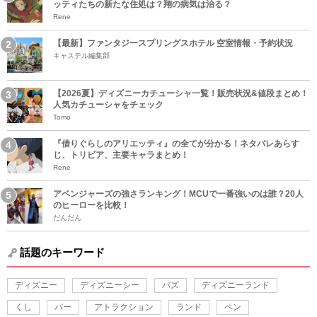
ッティたちの新たな住処は？翔の病気は治る？
Rene
【最新】ファンタジースプリングスホテル 空室情報・予約状況
キャステル編集部
【2026夏】ディズニーカチューシャ一覧！販売状況&値段まとめ！
人気カチューシャをチェック
Tomo
『借りぐらしのアリエッティ』の全てが分かる！ネタバレあらす
じ、トリビア、主要キャラまとめ！
Rene
アベンジャーズの強さランキング！MCUで一番強いのは誰？20人
のヒーローを比較！
だんだん
話題のキーワード
ディズニー
ディズニーシー
バズ
ディズニーランド
くし
バー
アトラクション
ランド
ペン