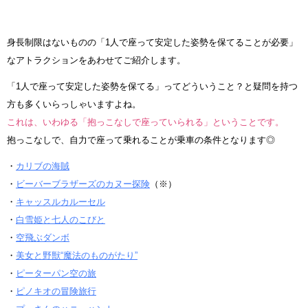
身長制限はないものの「1人で座って安定した姿勢を保てることが必要」
なアトラクションをあわせてご紹介します。
「1人で座って安定した姿勢を保てる」ってどういうこと？と疑問を持つ
方も多くいらっしゃいますよね。
これは、いわゆる「抱っこなしで座っていられる」ということです。
抱っこなしで、自力で座って乗れることが乗車の条件となります◎
・
カリブの海賊
・
ビーバーブラザーズのカヌー探険
（※）
・
キャッスルカルーセル
・
白雪姫と七人のこびと
・
空飛ぶダンボ
・
美女と野獣“魔法のものがたり”
・
ピーターパン空の旅
・
ピノキオの冒険旅行