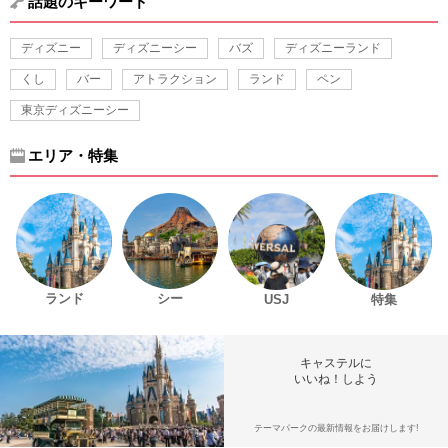
話題のキーワード
ディズニー
ディズニーシー
バズ
ディズニーランド
くし
バー
アトラクション
ランド
ペン
東京ディズニーシー
エリア・特集
ランド
シー
USJ
特集
キャステルに
いいね！しよう
テーマパークの最新情報をお届けします!