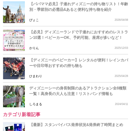
【パパママ必見】子連れディズニーの持ち物リスト！年齢
別・季節別の必需品&あると便利な持ち物を紹介
ぴょこ
2026/04/08
【必見】ディズニーランドで子連れにおすすめのレストラ
ン10選！ベビーカーOK、予約可能、座席が多いなど！
かりん
2025/12/03
【ディズニーのベビーカー】レンタルが便利！レインカバ
ーや目印等おすすめの持ち物も
ひまわり
2025/04/28
ディズニーシーの身長制限のあるアトラクション全8種類
一覧！高身長の大人も注意！リストバンド情報も
しろまる
2024/04/11
カテゴリ新着記事
【最新】スタンバイパス発券状況&発券終了時間まとめ