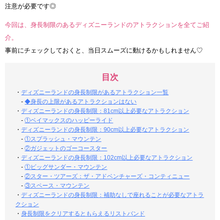
注意が必要です◎
今回は、身長制限のあるディズニーランドのアトラクションを全てご紹
介。
事前にチェックしておくと、当日スムーズに動けるかもしれません♡
目次
・
ディズニーランドの身長制限があるアトラクション一覧
-
◆身長の上限があるアトラクションはない
・
ディズニーランドの身長制限：81cm以上必要なアトラクション
-
①ベイマックスのハッピーライド
・
ディズニーランドの身長制限：90cm以上必要なアトラクション
-
①スプラッシュ・マウンテン
-
②ガジェットのゴーコースター
・
ディズニーランドの身長制限：102cm以上必要なアトラクション
-
①ビッグサンダー・マウンテン
-
②スター・ツアーズ：ザ・アドベンチャーズ・コンティニュー
-
③スペース・マウンテン
・
ディズニーランドの身長制限：補助なしで座れることが必要なアトラ
クション
・
身長制限をクリアするともらえるリストバンド