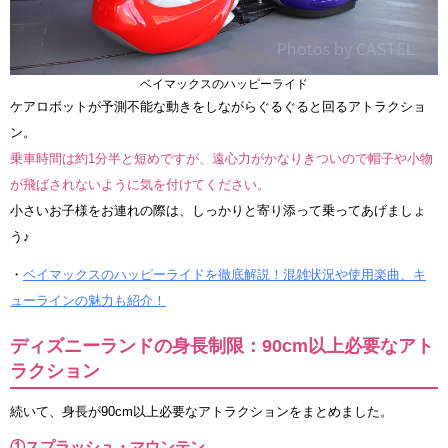
ベイマックスのハッピーライド
ケアロボットが予測不能な動きをしながらぐるぐると回るアトラクショ
ン。
乗車時間は約1分半と短めですが、遠心力がかなりきついので帽子や小物
が飛ばされないように気を付けてください。
小さいお子様をお連れの際は、しっかりと寄り添って乗ってあげましょ
う♪
・
ベイマックスのハッピーライドを徹底解説！混雑状況や使用楽曲、キ
ューラインの魅力も紹介！
ディズニーランドの身長制限：90cm以上必要なアト
ラクション
続いて、身長が90cm以上必要なアトラクションをまとめました。
①スプラッシュ・マウンテン