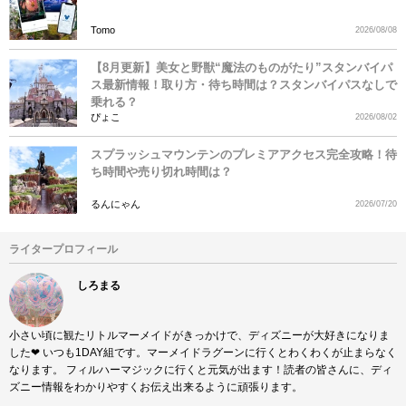
Tomo
2026/08/08
【8月更新】美女と野獣“魔法のものがたり”スタンバイパ
ス最新情報！取り方・待ち時間は？スタンバイパスなしで
乗れる？
ぴょこ
2026/08/02
スプラッシュマウンテンのプレミアアクセス完全攻略！待
ち時間や売り切れ時間は？
るんにゃん
2026/07/20
ライタープロフィール
しろまる
小さい頃に観たリトルマーメイドがきっかけで、ディズニーが大好きになりま
した❤︎ いつも1DAY組です。マーメイドラグーンに行くとわくわくが止まらなく
なります。 フィルハーマジックに行くと元気が出ます！読者の皆さんに、ディ
ズニー情報をわかりやすくお伝え出来るように頑張ります。