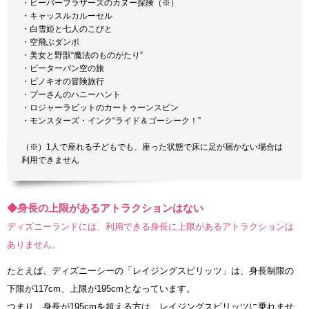
・ビーバーブラザーズのカヌー探険（※）
・キャッスルカルーセル
・白雪姫と七人のこびと
・空飛ぶダンボ
・美女と野獣“魔法のものがたり”
・ピーターパン空の旅
・ピノキオの冒険旅行
・プーさんのハニーハント
・ロジャーラビットのカートゥーンスピン
・モンスターズ・インク“ライド＆ゴーシーク！”
（※）1人で座れる子どもでも、座った状態で床に足が届かない場合は
利用できません
◆身長の上限があるアトラクションはない
ディズニーランドには、利用できる身長に上限があるアトラクションは
ありません。
たとえば、ディズニーシーの「レイジングスピリッツ」は、身長制限の
下限が117cm、上限が195cmとなっています。
つまり、身長が195cmを超える方は、レイジングスピリッツに乗れませ