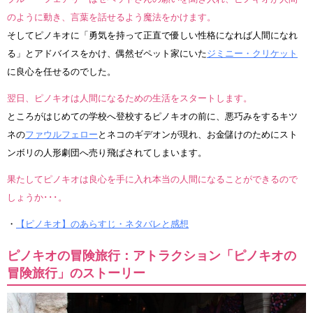
のように動き、言葉を話せるよう魔法をかけます。
そしてピノキオに「勇気を持って正直で優しい性格になれば人間になれ
る」とアドバイスをかけ、偶然ゼペット家にいた
ジミニー・クリケット
に良心を任せるのでした。
翌日、ピノキオは人間になるための生活をスタートします。
ところがはじめての学校へ登校するピノキオの前に、悪巧みをするキツ
ネの
ファウルフェロー
とネコのギデオンが現れ、お金儲けのためにスト
ンボリの人形劇団へ売り飛ばされてしまいます。
果たしてピノキオは良心を手に入れ本当の人間になることができるので
しょうか･･･。
・
【ピノキオ】のあらすじ・ネタバレと感想
ピノキオの冒険旅行：アトラクション「ピノキオの
冒険旅行」のストーリー