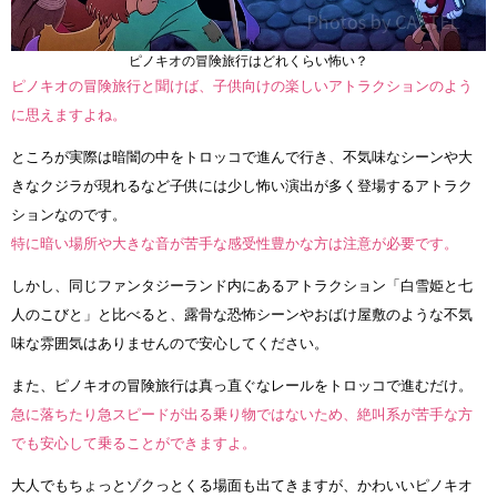
ピノキオの冒険旅行はどれくらい怖い？
ピノキオの冒険旅行と聞けば、子供向けの楽しいアトラクションのよう
に思えますよね。
ところが実際は暗闇の中をトロッコで進んで行き、不気味なシーンや大
きなクジラが現れるなど子供には少し怖い演出が多く登場するアトラク
ションなのです。
特に暗い場所や大きな音が苦手な感受性豊かな方は注意が必要です。
しかし、同じファンタジーランド内にあるアトラクション「白雪姫と七
人のこびと」と比べると、露骨な恐怖シーンやおばけ屋敷のような不気
味な雰囲気はありませんので安心してください。
また、ピノキオの冒険旅行は真っ直ぐなレールをトロッコで進むだけ。
急に落ちたり急スピードが出る乗り物ではないため、絶叫系が苦手な方
でも安心して乗ることができますよ。
大人でもちょっとゾクっとくる場面も出てきますが、かわいいピノキオ