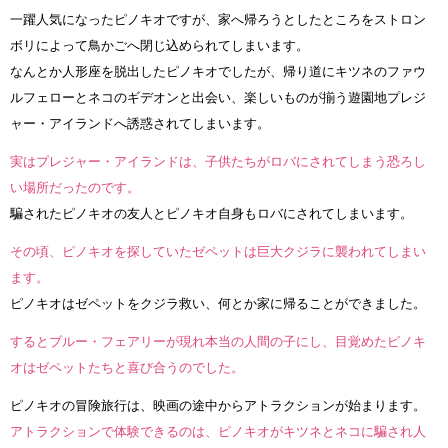
一躍人気になったピノキオですが、家へ帰ろうとしたところをストロン
ボリによって鳥かごへ閉じ込められてしまいます。
なんとか人形座を脱出したピノキオでしたが、帰り道にキツネのファウ
ルフェローとネコのギデオンと出会い、楽しいものが揃う遊園地プレジ
ャー・アイランドへ誘惑されてしまいます。
実はプレジャー・アイランドは、子供たちがロバにされてしまう恐ろし
い場所だったのです。
騙されたピノキオの友人とピノキオ自身もロバにされてしまいます。
その頃、ピノキオを探していたゼペットは巨大クジラに襲われてしまい
ます。
ピノキオはゼペットをクジラ救い、何とか家に帰ることができました。
するとブルー・フェアリーが現れ本当の人間の子にし、目覚めたピノキ
オはゼペットたちと喜び合うのでした。
ピノキオの冒険旅行は、映画の途中からアトラクションが始まります。
アトラクションで体験できるのは、ピノキオがキツネとネコに騙され人