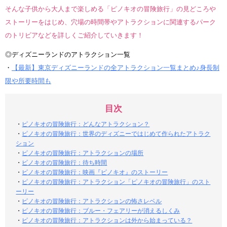
そんな子供から大人まで楽しめる「ピノキオの冒険旅行」の見どころや
ストーリーをはじめ、穴場の時間帯やアトラクションに関連するパーク
のトリビアなどを詳しくご紹介していきます！
◎ディズニーランドのアトラクション一覧
・
【最新】東京ディズニーランドの全アトラクション一覧まとめ♪身長制
限や所要時間も
目次
・
ピノキオの冒険旅行：どんなアトラクション？
・
ピノキオの冒険旅行：世界のディズニーではじめて作られたアトラク
ション
・
ピノキオの冒険旅行：アトラクションの場所
・
ピノキオの冒険旅行：待ち時間
・
ピノキオの冒険旅行：映画『ピノキオ』のストーリー
・
ピノキオの冒険旅行：アトラクション「ピノキオの冒険旅行」のスト
ーリー
・
ピノキオの冒険旅行：アトラクションの怖さレベル
・
ピノキオの冒険旅行：ブルー・フェアリーが消えるしくみ
・
ピノキオの冒険旅行：アトラクションは外から始まっている？