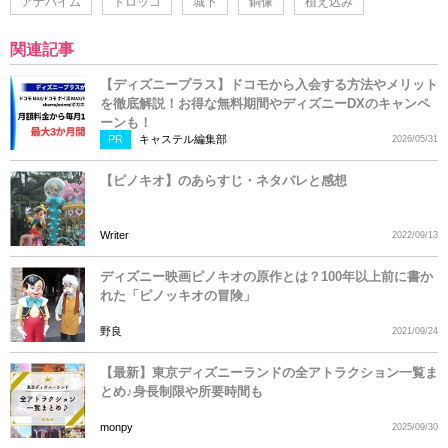
アナハイム
トロッコ
城下
銅像
植え込み
関連記事
【ディズニープラス】ドコモから入会する方法やメリット
を徹底解説！お得な無料期間やディズニーDXのキャンペ
ーンも！
PR
キャステル編集部
2026/05/31
【ピノキオ】のあらすじ・ネタバレと感想
Writer
2022/09/13
ディズニー映画ピノキオの原作とは？100年以上前に書か
れた「ピノッキオの冒険」
野良
2021/09/24
【最新】東京ディズニーランドの全アトラクション一覧ま
とめ♪身長制限や所要時間も
monpy
2025/09/30