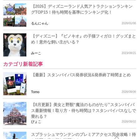
【2026】ディズニーランド人気アトラクションランキン
グTOP15！待ち時間を基準にランキング化！
るんにゃん
2026/01/06
【ディズニー】『ピノキオ』の子猫フィガロ！グッズまと
め！意外な飼い主がいる？
みーこ
2023/08/21
カテゴリ新着記事
【最新】スタンバイパス発券状況&発券終了時間まとめ
Tomo
2026/08/06
【8月更新】美女と野獣“魔法のものがたり”スタンバイパ
ス最新情報！取り方・待ち時間は？スタンバイパスなしで
乗れる？
ぴょこ
2026/08/02
スプラッシュマウンテンのプレミアアクセス完全攻略！待