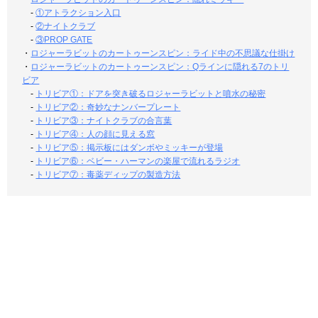
-
①アトラクション入口
-
②ナイトクラブ
-
③PROP GATE
・
ロジャーラビットのカートゥーンスピン：ライド中の不思議な仕掛け
・
ロジャーラビットのカートゥーンスピン：Qラインに隠れる7のトリ
ビア
-
トリビア①：ドアを突き破るロジャーラビットと噴水の秘密
-
トリビア②：奇妙なナンバープレート
-
トリビア③：ナイトクラブの合言葉
-
トリビア④：人の顔に見える窓
-
トリビア⑤：掲示板にはダンボやミッキーが登場
-
トリビア⑥：ベビー・ハーマンの楽屋で流れるラジオ
-
トリビア⑦：毒薬ディップの製造方法