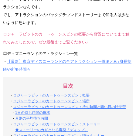
ラクションなんです。
でも、アトラクションのバックグラウンドストーリーまで知る人は少な
いように思います。
ロジャーラビットのカートゥーンスピンの概要から背景についてまで触
れてみましたので、ぜひ最後までご覧ください♪
◎ディズニーランドのアトラクション一覧
・
【最新】東京ディズニーランドの全アトラクション一覧まとめ♪身長制
限や所要時間も
目次
・
ロジャーラビットのカートゥーンスピン：概要
・
ロジャーラビットのカートゥーンスピン：場所
・
ロジャーラビットのカートゥーンスピン：待ち時間と狙い目の時間帯
-
1日の待ち時間の推移
-
月別の平均待ち時間
・
ロジャーラビットのカートゥーンスピン：ストーリー
-
◆ストーリーのカギとなる毒薬「ディップ」
・
ロジャーラビットのカートゥーンスピン：隠れミッキー