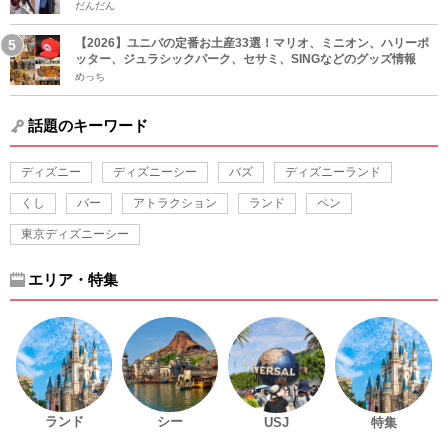
だんだん
【2026】ユニバの定番お土産33選！マリオ、ミニオン、ハリーポ
ッター、ジュラシックパーク、セサミ、SINGなどのグッズ情報
めっち
話題のキーワード
ディズニー
ディズニーシー
バズ
ディズニーランド
くし
バー
アトラクション
ランド
ペン
東京ディズニーシー
エリア・特集
ランド
シー
USJ
特集