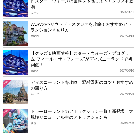
作スター・ウォーズの世界を体感しよう！グッズも登
場！
みーこ
2019/11/11
WDWのハリウッド・スタジオを攻略！おすすめアト
ラクション＆回り方
mochi
2017/12/18
【グッズ＆映画情報】スター・ウォーズ・プログラ
ム“フィール・ザ・フォース”がディズニーランドで初
開催！
Tomo
2017/10/10
ディズニーランドを攻略！混雑回避のコツとおすすめ
TDL
の回り方
みーこ
2017/06/28
トゥモローランドのアトラクション一覧！新登場、大
TDL
規模リニューアル中のアトラクションも
さき
2026/02/26