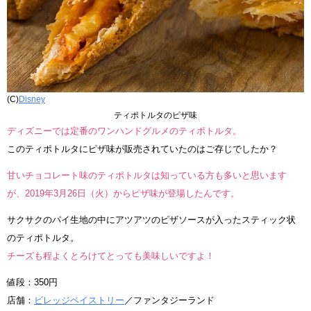
(C)
Disney
ティポトルタのピザ味
ディズニーでは定番のワンハンドグルメのティポトルタ。
このティポトルタにピザ味が販売されていたのはご存じでしたか？
甘いチョコレート味のティポトルタは知っている方も多いと思います
が、2019年3月26日（火）からピザ味が登場したんです。
サクサクのパイ生地の中にアツアツのピザソースが入ったスティック状
のティポトルタ。
チーズも程よくとろけてとっても美味しいですよ！
値段：350円
店舗：
ビレッジペイストリー
／ファンタジーランド