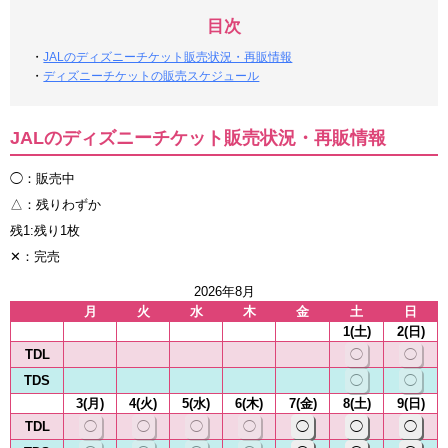
目次
・
JALのディズニーチケット販売状況・再販情報
・
ディズニーチケットの販売スケジュール
JALのディズニーチケット販売状況・再販情報
◯：販売中
△：残りわずか
残1:残り1枚
✕：完売
2026年8月
月
火
水
木
金
土
日
1(土)
2(日)
TDL
◯
◯
TDS
◯
◯
3(月)
4(火)
5(水)
6(木)
7(金)
8(土)
9(日)
TDL
◯
◯
◯
◯
◯
◯
◯