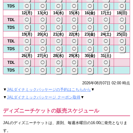
TDS
◯
◯
◯
◯
◯
◯
◯
12(月)
13(火)
14(水)
15(木)
16(金)
17(土)
18(日)
TDL
◯
◯
◯
◯
◯
◯
◯
TDS
◯
◯
◯
◯
◯
◯
◯
19(月)
20(火)
21(水)
22(木)
23(金)
24(土)
25(日)
TDL
◯
◯
◯
◯
◯
◯
◯
TDS
◯
◯
◯
◯
◯
◯
◯
26(月)
27(火)
28(水)
29(木)
30(金)
31(土)
TDL
◯
◯
◯
◯
◯
◯
TDS
◯
◯
◯
◯
◯
◯
2026年08月07日 02:00 時点
▼
JALダイナミックパッケージの予約はこちらから
▼
▼
JALダイナミックパッケージ クーポン取得
▼
ディズニーチケットの販売スケジュール
JALのディズニーチケットは、原則、毎週水曜日の16:00に発売となりま
す。