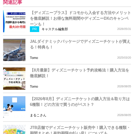
関連記事
【ディズニープラス】ドコモから入会する方法やメリット
を徹底解説！お得な無料期間やディズニーDXのキャンペ
ーンも！
PR
キャステル編集部
2026/05/31
JALダイナミックパッケージでディズニーチケットが買え
る！特典も！
Tomo
2025/03/20
【8月最新】ディズニーチケット予約攻略法！購入方法を
徹底解説！
Tomo
2026/08/05
【2026年8月】ディズニーチケットの購入方法＆取り方は
6種類！どの方法で買うのがベスト？
まるこさん
2026/08/05
JTB店舗でディズニーチケット販売中！購入できる種類・
期間まとめ！有効期限や払い戻しについても