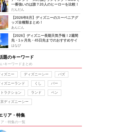
一番強いのは誰？20人のヒーローを比較！
だんだん
【2026年8月】ディズニーのスーベニアグ
ッズ全種類まとめ！
あんにん
【2026】ディズニー長期天気予報！2週間
先・1ヶ月先・45日先までのおすすめサイ
ト＆アプリまとめ！
はなび
話題のキーワード
熱いキーワードまとめ
ディズニー
ディズニーシー
バズ
ディズニーランド
くし
バー
アトラクション
ランド
ペン
東京ディズニーシー
エリア・特集
リア・特集の一覧