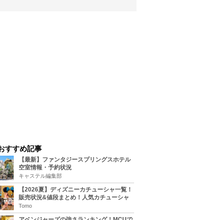
おすすめ記事
【最新】ファンタジースプリングスホテル
空室情報・予約状況
キャステル編集部
【2026夏】ディズニーカチューシャ一覧！
販売状況&値段まとめ！人気カチューシャ
をチェック
Tomo
アベンジャーズの強さランキング！MCUで