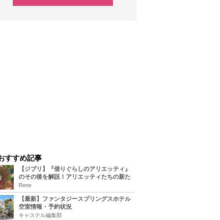
おすすめ記事
【ジブリ】『借りぐらしのアリエッティ』
のその後を解説！アリエッティたちの新た
な住処は？翔の病気は治る？
Rene
【最新】ファンタジースプリングスホテル
空室情報・予約状況
キャステル編集部