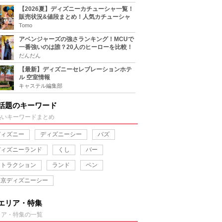
【2026夏】ディズニーカチューシャ一覧！
販売状況&値段まとめ！人気カチューシャ
をチェック
Tomo
アベンジャーズの強さランキング！MCUで
一番強いのは誰？20人のヒーローを比較！
だんだん
【最新】ディズニーセレブレーションホテ
ル 空室情報
キャステル編集部
話題のキーワード
熱いキーワードまとめ
ディズニー
ディズニーシー
バズ
ディズニーランド
くし
バー
アトラクション
ランド
ペン
東京ディズニーシー
エリア・特集
リア・特集の一覧