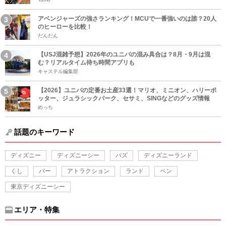
アベンジャーズの強さランキング！MCUで一番強いのは誰？20人
のヒーローを比較！
だんだん
【USJ混雑予想】2026年のユニバの混み具合は？8月・9月は混
む？リアルタイム待ち時間アプリも
キャステル編集部
【2026】ユニバの定番お土産33選！マリオ、ミニオン、ハリーポ
ッター、ジュラシックパーク、セサミ、SINGなどのグッズ情報
めっち
話題のキーワード
ディズニー
ディズニーシー
バズ
ディズニーランド
くし
バー
アトラクション
ランド
ペン
東京ディズニーシー
エリア・特集