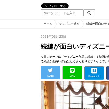
ホーム
ディズニー映画
続編が面白いディ
2021年06月23日
続編が面白いディズニー
今回のテーマは「ディズニー作品の続編」！映画の
で続編が面白い作品はたくさんあります！そこで、
Twitter
LINE
Bookmark!