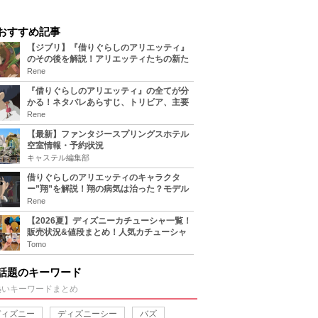
おすすめ記事
【ジブリ】『借りぐらしのアリエッティ』
のその後を解説！アリエッティたちの新た
な住処は？翔の病気は治る？
Rene
『借りぐらしのアリエッティ』の全てが分
かる！ネタバレあらすじ、トリビア、主要
キャラまとめ！
Rene
【最新】ファンタジースプリングスホテル
空室情報・予約状況
キャステル編集部
借りぐらしのアリエッティのキャラクタ
ー”翔”を解説！翔の病気は治った？モデル
は誰？
Rene
【2026夏】ディズニーカチューシャ一覧！
販売状況&値段まとめ！人気カチューシャ
をチェック
Tomo
話題のキーワード
熱いキーワードまとめ
ディズニー
ディズニーシー
バズ