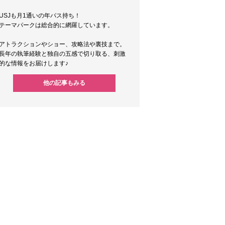
USJも月1通いの年パス持ち！
テーマパークは総合的に網羅しています。
アトラクションやショー、攻略法や裏技まで。
長年の執筆経験と独自の五感で切り取る、刺激
的な情報をお届けします♪
他の記事もみる