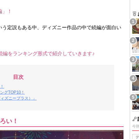
編」！
いう定説もある中、ディズニー作品の中で続編が面白い
続編をランキング形式で紹介していきます♪
目次
！
グTOP10！
（ディズニープラス）」
ろい！
今