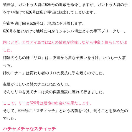
議長は、ガントゥ大尉に626号の追放を命令しますが、ガントゥ大尉の手
をすり抜けて626号は広い宇宙に脱出してしまいます。
宇宙を逃げ回る626号は、地球に不時着します。
626号を追いかけて地球に向かうジャンバ博士とその手下プリークリー。
同じとき、カウアイ島では2人の姉妹が喧嘩しながら仲良く暮らしていま
した。
姉妹のうちの妹「リロ」は、友達から変な子扱いをうけ、いつも一人ぼ
っち。
姉の「ナニ」は変わり者のリロの反抗に手を焼くのでした。
友達がほしいと姉のナニにねだるリロ。
そんなリロを見てナニは犬の保護施設に連れて行きました。
ここで、リロと626号は運命の出会いを果たします。
そして、626号に「スティッチ」という名前をつけ、飼うことを決めたの
でした。
ハチャメチャなスティッチ