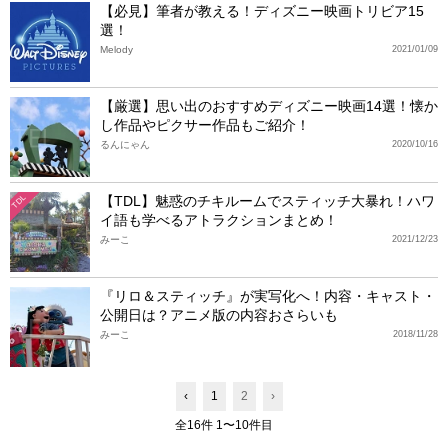
【必見】筆者が教える！ディズニー映画トリビア15
選！
Melody
2021/01/09
【厳選】思い出のおすすめディズニー映画14選！懐か
し作品やピクサー作品もご紹介！
るんにゃん
2020/10/16
【TDL】魅惑のチキルームでスティッチ大暴れ！ハワ
TDL
イ語も学べるアトラクションまとめ！
みーこ
2021/12/23
『リロ＆スティッチ』が実写化へ！内容・キャスト・
公開日は？アニメ版の内容おさらいも
みーこ
2018/11/28
‹
1
2
›
全16件 1〜10件目