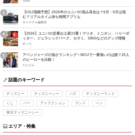
Tomo
【USJ混雑予想】2026年のユニバの混み具合は？8月・9月は混
む？リアルタイム待ち時間アプリも
キャステル編集部
【2026】ユニバの定番お土産33選！マリオ、ミニオン、ハリーポ
ッター、ジュラシックパーク、セサミ、SINGなどのグッズ情報
めっち
アベンジャーズの強さランキング！MCUで一番強いのは誰？20人
のヒーローを比較！
だんだん
話題のキーワード
ディズニー
ディズニーシー
バズ
ディズニーランド
くし
バー
アトラクション
ランド
ペン
東京ディズニーシー
エリア・特集