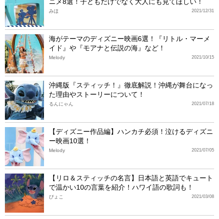
ニメ8選！子どもだけでなく大人にも見てほしい！
みほ
2021/12/31
海がテーマのディズニー映画6選！『リトル・マーメ
イド』や『モアナと伝説の海』など！
Melody
2021/10/15
沖縄版『スティッチ！』徹底解説！沖縄が舞台になっ
た理由やストーリーについて！
るんにゃん
2021/07/18
【ディズニー作品編】ハンカチ必須！泣けるディズニ
ー映画10選！
Melody
2021/07/05
【リロ＆スティッチの名言】日本語と英語でキュート
で温かい10の言葉を紹介！ハワイ語の歌詞も！
ぴょこ
2021/03/08