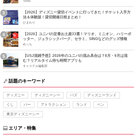
Tomo
【2026】ディズニー貸切イベントに行ってきた！チケット入手方
法＆体験談！貸切開催日程まとめ！
ひまわり
【2026】ユニバの定番お土産33選！マリオ、ミニオン、ハリーポ
ッター、ジュラシックパーク、セサミ、SINGなどのグッズ情報
めっち
【USJ混雑予想】2026年のユニバの混み具合は？8月・9月は混
む？リアルタイム待ち時間アプリも
キャステル編集部
話題のキーワード
ディズニー
ディズニーシー
バズ
ディズニーランド
くし
バー
アトラクション
ランド
ペン
東京ディズニーシー
エリア・特集