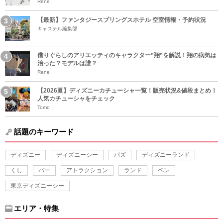
Rene
【最新】ファンタジースプリングスホテル 空室情報・予約状況
キャステル編集部
借りぐらしのアリエッティのキャラクター”翔”を解説！翔の病気は
治った？モデルは誰？
Rene
【2026夏】ディズニーカチューシャ一覧！販売状況&値段まとめ！
人気カチューシャをチェック
Tomo
話題のキーワード
ディズニー
ディズニーシー
バズ
ディズニーランド
くし
バー
アトラクション
ランド
ペン
東京ディズニーシー
エリア・特集