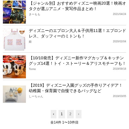
【ジャンル別】おすすめディズニー映画20選！映画オ
タクが選ぶアニメ・実写作品まとめ！
きーもも
2021/04/24
ディズニーのエプロン大人＆子供用11選！エプロンド
レス、ダッフィーのミトンも！
姫
2020/02/04
【10/10発売】ディズニー新作マグカップ＆キッチン
グッズ14選！トイ・ストーリー＆アリスモチーフも！
Tomo
2019/09/18
【2019】ディズニー入園グッズの手作りアイデア！
幼稚園・保育園で自慢できるバッグなど
しーちゃん
2019/03/05
‹
1
2
›
全14件 1〜10件目