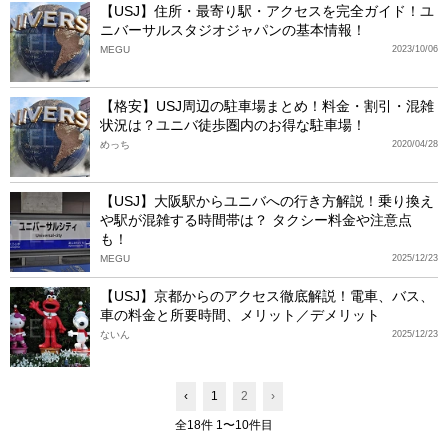
【USJ】住所・最寄り駅・アクセスを完全ガイド！ユ
ニバーサルスタジオジャパンの基本情報！
MEGU
2023/10/06
【格安】USJ周辺の駐車場まとめ！料金・割引・混雑
状況は？ユニバ徒歩圏内のお得な駐車場！
めっち
2020/04/28
【USJ】大阪駅からユニバへの行き方解説！乗り換え
や駅が混雑する時間帯は？ タクシー料金や注意点
も！
MEGU
2025/12/23
【USJ】京都からのアクセス徹底解説！電車、バス、
車の料金と所要時間、メリット／デメリット
ないん
2025/12/23
‹
1
2
›
全18件 1〜10件目