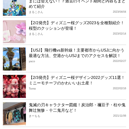
まには会えない！？過去のイベント期間と内容もまと
めて紹介
まるこさん
2023/04/04
【2/2発売】ディズニー桜グッズ2023を全種類紹介！
桜型のクッションが登場！
まるこさん
2023/02/14
【USJ】飛行機vs新幹線！主要都市からUSJに向かう
最適な方法、空港からUSJまでのアクセスを解説！
yaco
2022/02/27
【2/3発売】ディズニー桜デザイン2022グッズ11選！
ミニーモチーフのかわいいお土産！
Tomo
2022/02/16
鬼滅の刃キャラクター図鑑！炭治郎・禰豆子・柱や鬼
舞辻無惨・十二鬼月など！
きーもも
2021/11/06