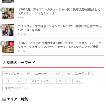
【2026夏】ディズニーカチューシャ一覧！販売状況&値段まとめ！
人気カチューシャをチェック
Tomo
アベンジャーズの強さランキング！MCUで一番強いのは誰？20人
のヒーローを比較！
だんだん
【2026】ユニバの定番お土産33選！マリオ、ミニオン、ハリーポ
ッター、ジュラシックパーク、セサミ、SINGなどのグッズ情報
めっち
話題のキーワード
ディズニー
ディズニーシー
バズ
ディズニーランド
くし
バー
アトラクション
ランド
ペン
東京ディズニーシー
エリア・特集