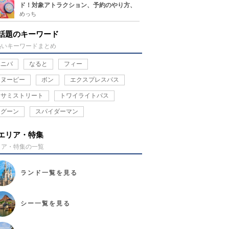
ド！対象アトラクション、予約のやり方、
整理券との違い、注意点を紹介
めっち
話題のキーワード
熱いキーワードまとめ
ユニバ
なると
フィー
スヌーピー
ボン
エクスプレスパス
セサミストリート
トワイライトパス
ラグーン
スパイダーマン
エリア・特集
リア・特集の一覧
ランド
一覧を見る
シー
一覧を見る