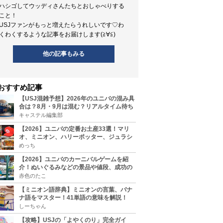
ハシゴしてウッディさんたちとおしゃべりする
こと！
USJファンがもっと増えたらうれしいです♡わ
くわくするような記事をお届けします(≧∀≦)
他の記事もみる
おすすめ記事
【USJ混雑予想】2026年のユニバの混み具
合は？8月・9月は混む？リアルタイム待ち
時間アプリも
キャステル編集部
【2026】ユニバの定番お土産33選！マリ
オ、ミニオン、ハリーポッター、ジュラシ
ックパーク、セサミ、SINGなどのグッズ情
めっち
報
【2026】ユニバのカーニバルゲームを紹
介！ぬいぐるみなどの景品や値段、成功の
コツ、実施場所まとめ
赤色のたこ
【ミニオン語辞典】ミニオンの言葉、バナ
ナ語をマスター！41単語の意味を解説！
しーちゃん
【攻略】USJの「よやくのり」完全ガイ