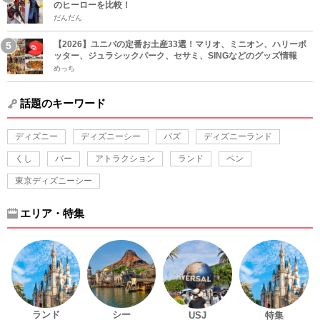
のヒーローを比較！
だんだん
【2026】ユニバの定番お土産33選！マリオ、ミニオン、ハリーポ
ッター、ジュラシックパーク、セサミ、SINGなどのグッズ情報
めっち
話題のキーワード
ディズニー
ディズニーシー
バズ
ディズニーランド
くし
バー
アトラクション
ランド
ペン
東京ディズニーシー
エリア・特集
ランド
シー
USJ
特集