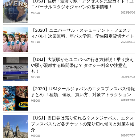
【USJ】住所・最寄り駅・アクセスを完全ガイド！ユ
ニバーサルスタジオジャパンの基本情報！
MEGU
2023/10/06
【2020】ユニバーサル・スチューデント・フェステ
ィバル！次回無料、年パス学割、学生限定貸切ナイト
MEGU
2020/02/11
【USJ】大阪駅からユニバへの行き方解説！乗り換え
や駅が混雑する時間帯は？ タクシー料金や注意点
も！
MEGU
2025/12/23
【2020】USJクールジャパンのエクスプレスパス情報
まとめ ！種類、値段、買い方、対象アトラクション
MEGU
2019/12/18
【USJ】当日券は売り切れる？スタジオパス、エクス
プレスパスなど各チケットの売り切れ傾向と対策を紹
介
MEGU
2026/07/07