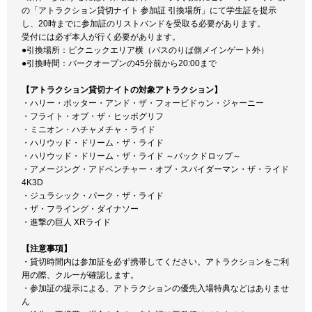
の「アトラクション貸切ナイト 参加証 引換場所」にて学生証を提示
し、20時までに参加証のリストバンドを受取る必要があります。
受付には必ず本人が行く必要があります。
●引換場所：ピクニックエリア横（バスのりば側メインゲート外）
●引換時間：パークオープンの45分前から20:00まで
【アトラクション貸切ナイトの対象アトラクション】
・ハリー・ポッター・アンド・ザ・フォービドゥン・ジャーニー
・フライト・オブ・ザ・ヒッポグリフ
・ミニオン・ハチャメチャ・ライド
・ハリウッド・ドリーム・ザ・ライド
・ハリウッド・ドリーム・ザ・ライド ～バックドロップ～
・アメージング・アドベンチャー・オブ・スパイダーマン・ザ・ライド
4K3D
・ジュラシック・パーク・ザ・ライド
・ザ・フライング・ダイナソー
・進撃の巨人 XRライド
【注意事項】
・貸切時間内は参加証を必ず携帯してください。アトラクションをご利
用の際、クルーが確認します。
・参加証の提示による、アトラクションの優先入場特典などはありませ
ん