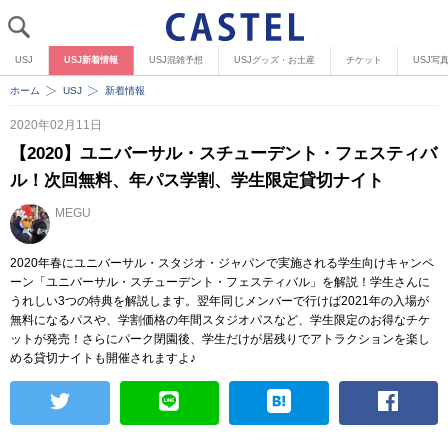
USJ
USJ新着情報
USJ混雑予想
USJグッズ・お土産
チケット
USJ写
ホーム
USJ
新着情報
2020年02月11日
【2020】ユニバーサル・スチューデント・フェスティバ
ル！次回無料、年パス学割、学生限定貸切ナイト
MEGU
2020年春にユニバーサル・スタジオ・ジャパンで実施される学生向けキャンペ
ーン「ユニバーサル・スチューデント・フェスティバル」を解説！学生さんに
うれしい3つの特典を解説します。翌年同じメンバーで行けば2021年の入場が
無料になるパスや、学割価格の年間スタジオパスなど、学生限定のお得なチケ
ットが発売！さらにパーク閉園後、学生だけが居残りでアトラクションを楽し
める貸切ナイトも開催されますよ♪