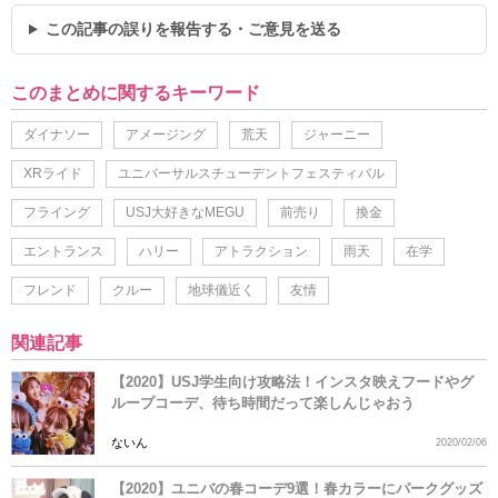
この記事の誤りを報告する・ご意見を送る
このまとめに関するキーワード
ダイナソー
アメージング
荒天
ジャーニー
XRライド
ユニバーサルスチューデントフェスティバル
フライング
USJ大好きなMEGU
前売り
換金
エントランス
ハリー
アトラクション
雨天
在学
フレンド
クルー
地球儀近く
友情
関連記事
【2020】USJ学生向け攻略法！インスタ映えフードやグ
ループコーデ、待ち時間だって楽しんじゃおう
ないん
2020/02/06
【2020】ユニバの春コーデ9選！春カラーにパークグッズ