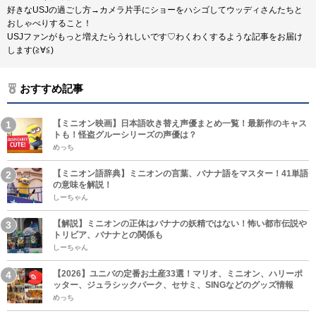
好きなUSJの過ごし方→カメラ片手にショーをハシゴしてウッディさんたちと
おしゃべりすること！
USJファンがもっと増えたらうれしいです♡わくわくするような記事をお届け
します(≧∀≦)
おすすめ記事
【ミニオン映画】日本語吹き替え声優まとめ一覧！最新作のキャス
トも！怪盗グルーシリーズの声優は？
めっち
【ミニオン語辞典】ミニオンの言葉、バナナ語をマスター！41単語
の意味を解説！
しーちゃん
【解説】ミニオンの正体はバナナの妖精ではない！怖い都市伝説や
トリビア、バナナとの関係も
しーちゃん
【2026】ユニバの定番お土産33選！マリオ、ミニオン、ハリーポ
ッター、ジュラシックパーク、セサミ、SINGなどのグッズ情報
めっち