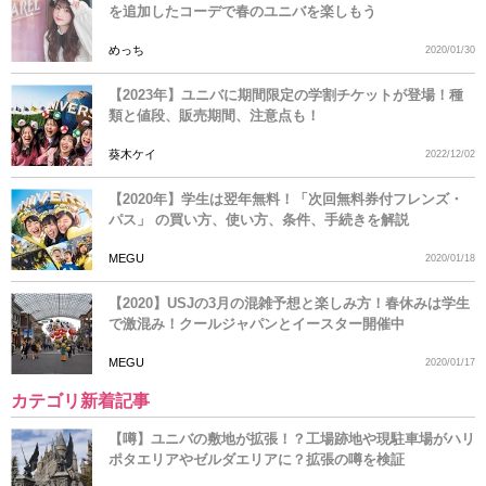
を追加したコーデで春のユニバを楽しもう
めっち
2020/01/30
【2023年】ユニバに期間限定の学割チケットが登場！種
類と値段、販売期間、注意点も！
葵木ケイ
2022/12/02
【2020年】学生は翌年無料！「次回無料券付フレンズ・
パス」 の買い方、使い方、条件、手続きを解説
MEGU
2020/01/18
【2020】USJの3月の混雑予想と楽しみ方！春休みは学生
で激混み！クールジャパンとイースター開催中
MEGU
2020/01/17
カテゴリ新着記事
【噂】ユニバの敷地が拡張！？工場跡地や現駐車場がハリ
ポタエリアやゼルダエリアに？拡張の噂を検証