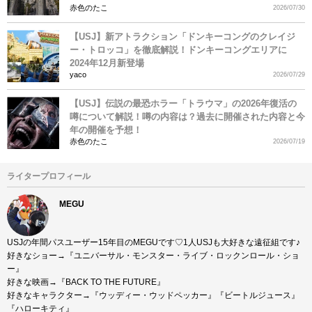
赤色のたこ
2026/07/30
【USJ】新アトラクション「ドンキーコングのクレイジ
ー・トロッコ」を徹底解説！ドンキーコングエリアに
2024年12月新登場
yaco
2026/07/29
【USJ】伝説の最恐ホラー「トラウマ」の2026年復活の
噂について解説！噂の内容は？過去に開催された内容と今
年の開催を予想！
赤色のたこ
2026/07/19
ライタープロフィール
MEGU
USJの年間パスユーザー15年目のMEGUです♡1人USJも大好きな遠征組です♪
好きなショー→『ユニバーサル・モンスター・ライブ・ロックンロール・ショ
ー』
好きな映画→『BACK TO THE FUTURE』
好きなキャラクター→『ウッディー・ウッドペッカー』『ビートルジュース』
『ハローキティ』