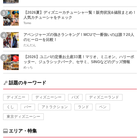
【2026夏】ディズニーカチューシャ一覧！販売状況&値段まとめ！
人気カチューシャをチェック
Tomo
アベンジャーズの強さランキング！MCUで一番強いのは誰？20人
のヒーローを比較！
だんだん
【2026】ユニバの定番お土産33選！マリオ、ミニオン、ハリーポ
ッター、ジュラシックパーク、セサミ、SINGなどのグッズ情報
めっち
話題のキーワード
ディズニー
ディズニーシー
バズ
ディズニーランド
くし
バー
アトラクション
ランド
ペン
東京ディズニーシー
エリア・特集