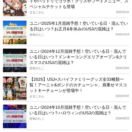
ドやハリドリでコラボ！グッズやフードメニュー、ス
ペシャルチケットも登場
まるこさん
2025/11/11
ユニバ2025年1月混雑予想！空いている日・混んでい
る日はいつ？お正月&冬休みのUSJの混雑は？
赤色のたこ
2024/12/19
ユニバ2024年12月混雑予想！空いている日・混んで
いる日はいつ？ドンキーコングエリアオープン&クリ
スマスのUSJの混雑は？
赤色のたこ
2024/12/02
【2025】USJ×スパイファミリーグッズ全33種類一
覧！アーニャ&ボンドのカチューシャ、肩乗せマスコ
ットキーチェーンが登場中！
まるこさん
2025/07/07
ユニバ2024年10月混雑予想！空いている日・混んで
いる日はいつ？ハロウィンのUSJの混雑は？
赤色のたこ
2024/08/23