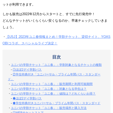
ットが利用できます。
しかも販売は2022年12月からスタートと、すでに先行発売中！
どんなチケットがいくらくらい安くなるのか、早速チェックしていきま
しょう。
・
【USJ】2023年ユニ春情報まとめ！学割チケット、貸切ナイト、YOAS
OBIコラボ、スペシャルライブ決定！
目次
・
ユニバの学割チケット「ユニ春」：学割対象となるチケットの種類
-
①ほぼ2デイ学割パス
-
②学生特典付き「ユニバーサル・プライム年間パス・スタンダー
ド」
・
ユニバの学割チケット「ユニ春」：販売期間と利用可能期間
・
ユニバの学割チケット「ユニ春」：対象となる学生は？
・
ユニバの学割チケット「ユニ春」：値段は？どれくらいお得？
-
◆ほぼ2デイ学割パス
-
◆学生特典付きユニバーサル・プライム年間パス・スタンダード
・
ユニバの学割チケット「ユニ春」：販売場所と購入方法
-
①WEBチケットストア