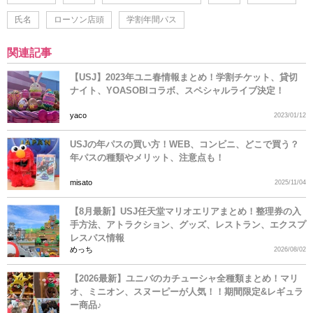
氏名
ローソン店頭
学割年間パス
関連記事
【USJ】2023年ユニ春情報まとめ！学割チケット、貸切
ナイト、YOASOBIコラボ、スペシャルライブ決定！
yaco
2023/01/12
USJの年パスの買い方！WEB、コンビニ、どこで買う？
年パスの種類やメリット、注意点も！
misato
2025/11/04
【8月最新】USJ任天堂マリオエリアまとめ！整理券の入
手方法、アトラクション、グッズ、レストラン、エクスプ
レスパス情報
めっち
2026/08/02
【2026最新】ユニバのカチューシャ全種類まとめ！マリ
オ、ミニオン、スヌーピーが人気！！期間限定&レギュラ
ー商品♪