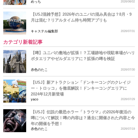
めっち
2026/06/02
【USJ混雑予想】2026年のユニバの混み具合は？8月・9
月は混む？リアルタイム待ち時間アプリも
キャステル編集部
2026/07/31
カテゴリ新着記事
【噂】ユニバの敷地が拡張！？工場跡地や現駐車場がハリ
ポタエリアやゼルダエリアに？拡張の噂を検証
赤色のたこ
2026/07/30
【USJ】新アトラクション「ドンキーコングのクレイジ
ー・トロッコ」を徹底解説！ドンキーコングエリアに
2024年12月新登場
yaco
2026/07/29
【USJ】伝説の最恐ホラー「トラウマ」の2026年復活の
噂について解説！噂の内容は？過去に開催された内容と今
年の開催を予想！
赤色のたこ
2026/07/19