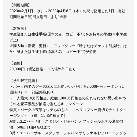
【利用期間】
2023年2月1日（水）～2023年4月6日（木）の間で指定した1日（有効
期間開始日/初回入場日）より1年間
【対象者】
学生証または生徒手帳(原本のみ、コピー不可)をお持ちの学生(※中学生
以上)
※購入時（新規、更新）、アップグレード時またはチケット引換時には
学生証または生徒手帳(原本のみ、コピー不可)が必要
【価格】
20,000円（税込価格）※入場除外日あり
【学生限定特典】
・パーク内でのグッズ購入にお使いいただける2,000円分クーポン（1
回限り）※一部除外品あり
・一人最大10万円相当、総額1,000万円相当の忘れられない思い出をつ
くれる豪華景品が抽選で当たるキャンペーン
特賞：パークの夜景はウチらのもの！～ヘリコプター貸切でナイトクル
ージング～ 3組（1組3名様まで）
A賞：ユニバーサル・スタジオ・ジャパン オフィシャルホテル豪華宿
泊 50組（1組4名様まで）
B賞：ユニバーサル・スタジオ・ジャパン オリジナルおソロコーデグッ