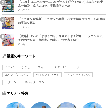
【2026】ユニバのカーニバルゲームを紹介！ぬいぐるみなどの景
品や値段、成功のコツ、実施場所まとめ
赤色のたこ
【ミニオン語辞典】ミニオンの言葉、バナナ語をマスター！41単語
の意味を解説！
しーちゃん
【攻略】USJの「よやくのり」完全ガイド！対象アトラクション、
予約のやり方、整理券との違い、注意点を紹介
めっち
話題のキーワード
ユニバ
なると
フィー
スヌーピー
ボン
エクスプレスパス
セサミストリート
トワイライトパス
ラグーン
スパイダーマン
エリア・特集