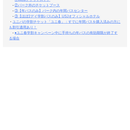
-
②パーク外のチケットブース
-
③【年パスのみ】パーク内の年間パスセンター
-
③【ほぼ2デイ学割パスのみ】USJオフィシャルホテル
・
ユニバの学割チケット「ユニ春」：すでに年間パスを購入済みの方に
も割引適用あり！
-
●ユニ春学割キャンペーン中に手持ちの年パスの有効期限が終了す
る場合