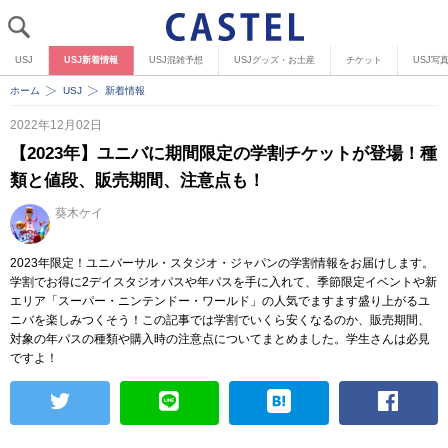
USJ
USJ新着情報
USJ混雑予想
USJグッズ・お土産
チケット
USJ写
ホーム
USJ
新着情報
2022年12月02日
【2023年】ユニバに期間限定の学割チケットが登場！種
類と値段、販売期間、注意点も！
葵木ケイ
2023年限定！ユニバーサル・スタジオ・ジャパンの学割情報をお届けします。
学割でお得に2デイスタジオパスや年パスを手に入れて、季節限定イベントや新
エリア「スーパー・ニンテンドー・ワールド」の人気でますます盛り上がるユ
ニバを楽しみつくそう！この記事では学割でいくら安くなるのか、販売期間、
対象の年パスの種類や購入時の注意点についてまとめました。学生さんは必見
ですよ！