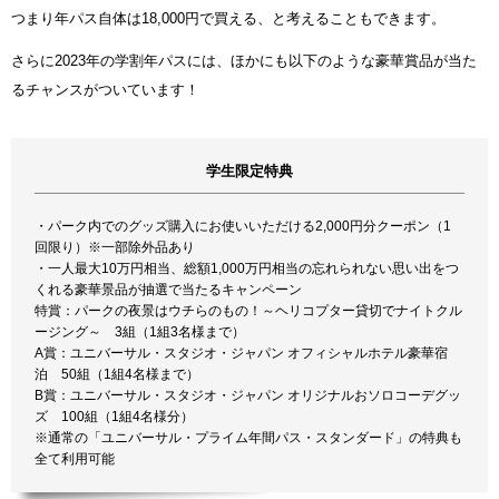
つまり年パス自体は18,000円で買える、と考えることもできます。
さらに2023年の学割年パスには、ほかにも以下のような豪華賞品が当た
るチャンスがついています！
学生限定特典
・パーク内でのグッズ購入にお使いいただける2,000円分クーポン（1
回限り）※一部除外品あり
・一人最大10万円相当、総額1,000万円相当の忘れられない思い出をつ
くれる豪華景品が抽選で当たるキャンペーン
特賞：パークの夜景はウチらのもの！～ヘリコプター貸切でナイトクル
ージング～ 3組（1組3名様まで）
A賞：ユニバーサル・スタジオ・ジャパン オフィシャルホテル豪華宿
泊 50組（1組4名様まで）
B賞：ユニバーサル・スタジオ・ジャパン オリジナルおソロコーデグッ
ズ 100組（1組4名様分）
※通常の「ユニバーサル・プライム年間パス・スタンダード」の特典も
全て利用可能