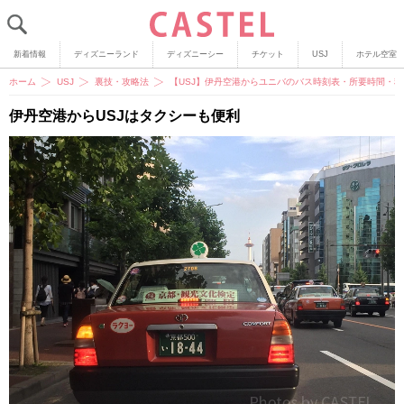
新着情報
ディズニーランド
ディズニーシー
チケット
USJ
ホテル空室
ホーム
USJ
裏技・攻略法
【USJ】伊丹空港からユニバのバス時刻表・所要時間・
伊丹空港からUSJはタクシーも便利