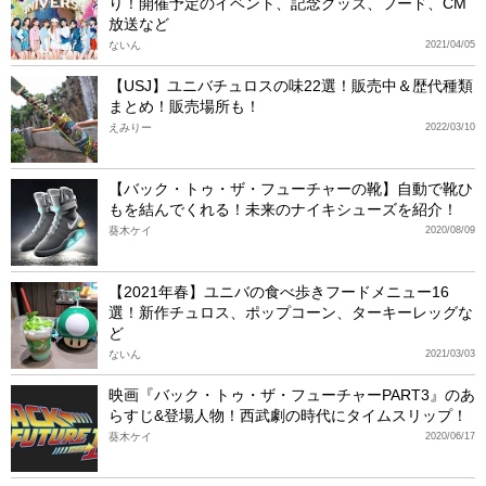
り！開催予定のイベント、記念グッズ、フード、CM
放送など
ないん
2021/04/05
【USJ】ユニバチュロスの味22選！販売中＆歴代種類
まとめ！販売場所も！
えみりー
2022/03/10
【バック・トゥ・ザ・フューチャーの靴】自動で靴ひ
もを結んでくれる！未来のナイキシューズを紹介！
葵木ケイ
2020/08/09
【2021年春】ユニバの食べ歩きフードメニュー16
選！新作チュロス、ポップコーン、ターキーレッグな
ど
ないん
2021/03/03
映画『バック・トゥ・ザ・フューチャーPART3』のあ
らすじ&登場人物！西武劇の時代にタイムスリップ！
葵木ケイ
2020/06/17