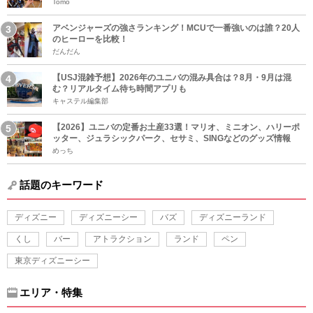
Tomo
アベンジャーズの強さランキング！MCUで一番強いのは誰？20人
のヒーローを比較！
だんだん
【USJ混雑予想】2026年のユニバの混み具合は？8月・9月は混
む？リアルタイム待ち時間アプリも
キャステル編集部
【2026】ユニバの定番お土産33選！マリオ、ミニオン、ハリーポ
ッター、ジュラシックパーク、セサミ、SINGなどのグッズ情報
めっち
話題のキーワード
ディズニー
ディズニーシー
バズ
ディズニーランド
くし
バー
アトラクション
ランド
ペン
東京ディズニーシー
エリア・特集