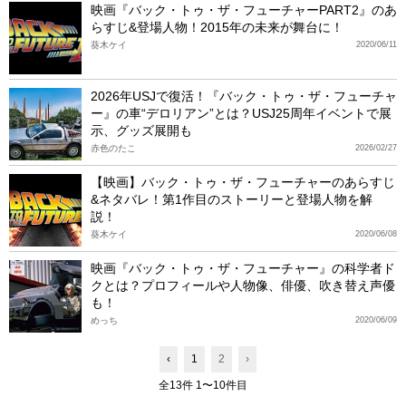
映画『バック・トゥ・ザ・フューチャーPART2』のあ
らすじ&登場人物！2015年の未来が舞台に！
葵木ケイ
2020/06/11
2026年USJで復活！『バック・トゥ・ザ・フューチャ
ー』の車“デロリアン”とは？USJ25周年イベントで展
示、グッズ展開も
赤色のたこ
2026/02/27
【映画】バック・トゥ・ザ・フューチャーのあらすじ
&ネタバレ！第1作目のストーリーと登場人物を解
説！
葵木ケイ
2020/06/08
映画『バック・トゥ・ザ・フューチャー』の科学者ド
クとは？プロフィールや人物像、俳優、吹き替え声優
も！
めっち
2020/06/09
‹
1
2
›
全13件 1〜10件目