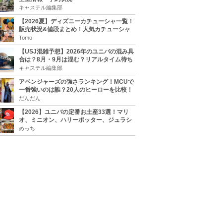
キャステル編集部
【2026夏】ディズニーカチューシャ一覧！
販売状況&値段まとめ！人気カチューシャ
をチェック
Tomo
【USJ混雑予想】2026年のユニバの混み具
合は？8月・9月は混む？リアルタイム待ち
時間アプリも
キャステル編集部
アベンジャーズの強さランキング！MCUで
一番強いのは誰？20人のヒーローを比較！
だんだん
【2026】ユニバの定番お土産33選！マリ
オ、ミニオン、ハリーポッター、ジュラシ
ックパーク、セサミ、SINGなどのグッズ情
めっち
報