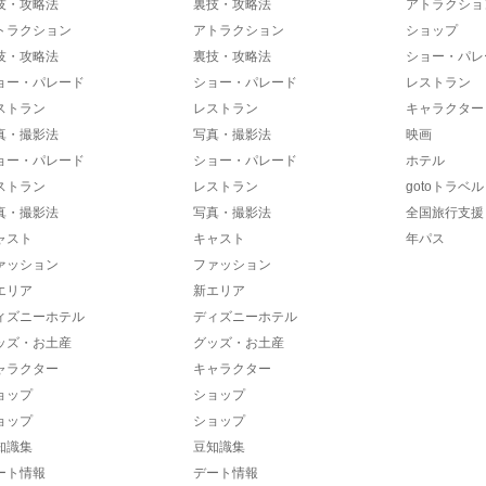
技・攻略法
裏技・攻略法
アトラクショ
トラクション
アトラクション
ショップ
技・攻略法
裏技・攻略法
ショー・パレ
ョー・パレード
ショー・パレード
レストラン
ストラン
レストラン
キャラクター
真・撮影法
写真・撮影法
映画
ョー・パレード
ショー・パレード
ホテル
ストラン
レストラン
gotoトラベル
真・撮影法
写真・撮影法
全国旅行支援
ャスト
キャスト
年パス
ァッション
ファッション
エリア
新エリア
ィズニーホテル
ディズニーホテル
ッズ・お土産
グッズ・お土産
ャラクター
キャラクター
ョップ
ショップ
ョップ
ショップ
知識集
豆知識集
ート情報
デート情報