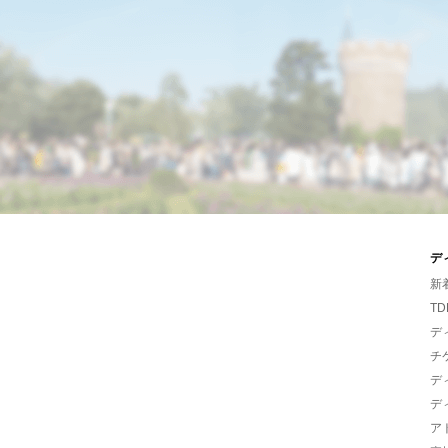
デ
新
TD
デ
チ
デ
デ
ア