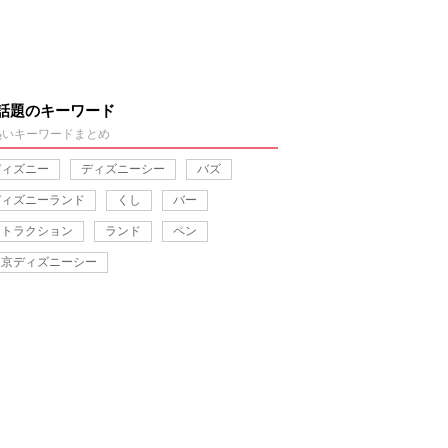
話題のキーワード
熱いキーワードまとめ
ディズニー
ディズニーシー
バズ
ディズニーランド
くし
バー
アトラクション
ランド
ペン
東京ディズニーシー