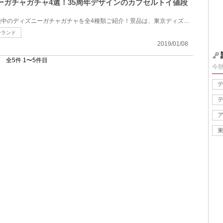
ィズニーガチャガチャ4選！35周年デザインのカプセルトイ値段
東京ディズニーランドにて発売中のディズニーガチャガチャを全4種類ご紹介！景品は、東京ディズニーリゾ...
ーランド
2019/01/08
全5件 1〜5件目
今