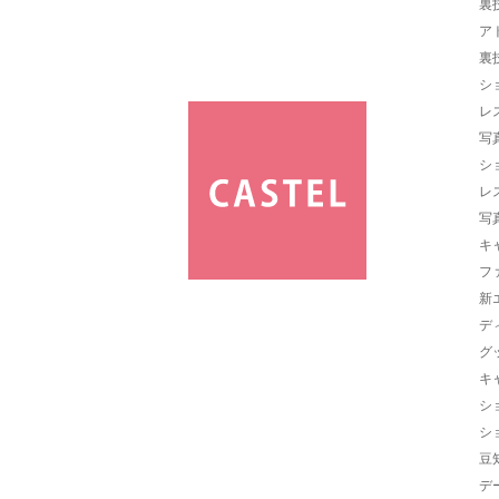
裏
ア
裏
シ
レ
写
シ
レ
写
キ
フ
新
デ
グ
キ
シ
シ
豆
デ