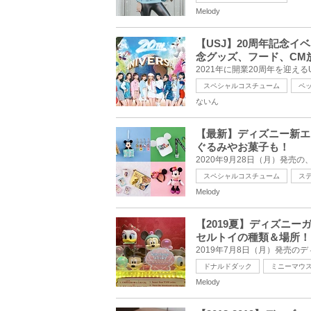
Melody
【USJ】20周年記念イ
念グッズ、フード、CM
スペシャルコスチューム
ペ
ないん
【最新】ディズニー新エ
ぐるみやお菓子も！
スペシャルコスチューム
ス
Melody
【2019夏】ディズニ
セルトイの種類＆場所！
ドナルドダック
ミニーマウ
Melody