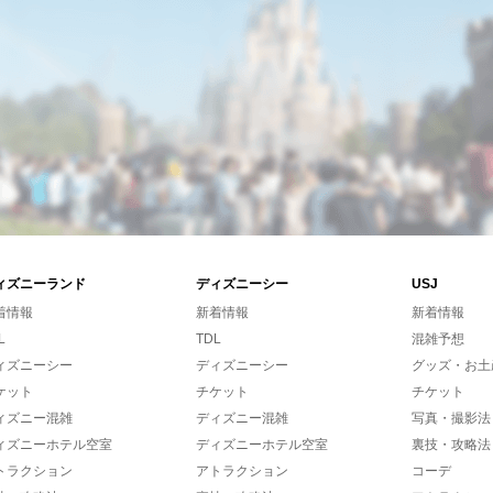
ィズニーランド
ディズニーシー
USJ
着情報
新着情報
新着情報
L
TDL
混雑予想
ィズニーシー
ディズニーシー
グッズ・お土
ケット
チケット
チケット
ィズニー混雑
ディズニー混雑
写真・撮影法
ィズニーホテル空室
ディズニーホテル空室
裏技・攻略法
トラクション
アトラクション
コーデ