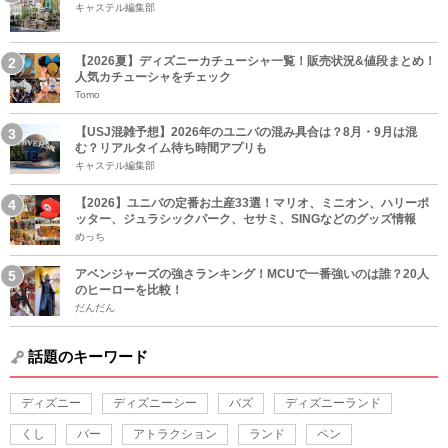
キャステル編集部
【2026夏】ディズニーカチューシャ一覧！販売状況&値段まとめ！
人気カチューシャをチェック
Tomo
【USJ混雑予想】2026年のユニバの混み具合は？8月・9月は混
む？リアルタイム待ち時間アプリも
キャステル編集部
【2026】ユニバの定番お土産33選！マリオ、ミニオン、ハリーポ
ッター、ジュラシックパーク、セサミ、SINGなどのグッズ情報
めっち
アベンジャーズの強さランキング！MCUで一番強いのは誰？20人
のヒーローを比較！
だんだん
話題のキーワード
ディズニー
ディズニーシー
バズ
ディズニーランド
くし
バー
アトラクション
ランド
ペン