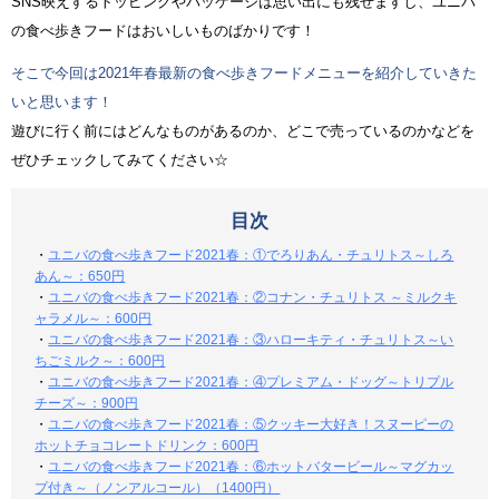
SNS映えするトッピングやパッケージは思い出にも残せますし、ユニバ
の食べ歩きフードはおいしいものばかりです！
そこで今回は2021年春最新の食べ歩きフードメニューを紹介していきた
いと思います！
遊びに行く前にはどんなものがあるのか、どこで売っているのかなどを
ぜひチェックしてみてください☆
目次
・
ユニバの食べ歩きフード2021春：①でろりあん・チュリトス～しろ
あん～：650円
・
ユニバの食べ歩きフード2021春：②コナン・チュリトス ～ミルクキ
ャラメル～：600円
・
ユニバの食べ歩きフード2021春：③ハローキティ・チュリトス～い
ちごミルク～：600円
・
ユニバの食べ歩きフード2021春：④プレミアム・ドッグ～トリプル
チーズ～：900円
・
ユニバの食べ歩きフード2021春：⑤クッキー大好き！スヌーピーの
ホットチョコレートドリンク：600円
・
ユニバの食べ歩きフード2021春：⑥ホットバタービール～マグカッ
プ付き～（ノンアルコール）（1400円）