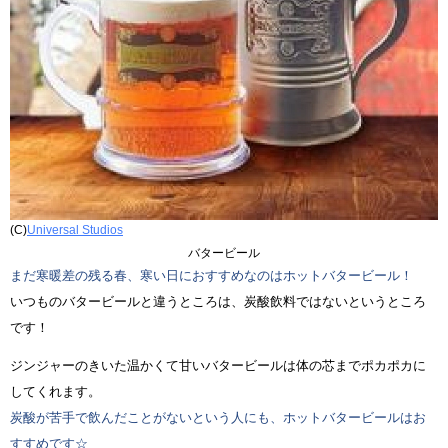
(C)
Universal Studios
バタービール
まだ寒暖差の残る春、寒い日におすすめなのはホットバタービール！
いつものバタービールと違うところは、炭酸飲料ではないというところ
です！
ジンジャーのきいた温かくて甘いバタービールは体の芯までポカポカに
してくれます。
炭酸が苦手で飲んだことがないという人にも、ホットバタービールはお
すすめです☆