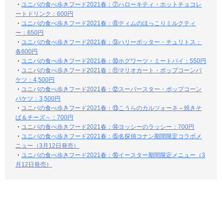
・
ユニバの食べ歩きフード2021春：⑦ハローキティ・ホットチョコレ
ートドリンク：600円
・
ユニバの食べ歩きフード2021春：⑧ティムのほっこりミルクティ
ー：650円
・
ユニバの食べ歩きフード2021春：⑨ハリーポッター・チュリトス：
各600円
・
ユニバの食べ歩きフード2021春：⑩ホグワーツ・ミートパイ：550円
・
ユニバの食べ歩きフード2021春：⑪マリオカート・ポップコーンバ
ケツ：4,500円
・
ユニバの食べ歩きフード2021春：⑫スーパースター・ポップコーン
バケツ：3,500円
・
ユニバの食べ歩きフード2021春：⑬こうらのカルツォーネ～焼きそ
ば＆チーズ～：700円
・
ユニバの食べ歩きフード2021春：⑭ヨッシーのラッシー：700円
・
ユニバの食べ歩きフード2021春：⑮名探偵コナン期間限定コラボメ
ニュー（3月12日発売）
・
ユニバの食べ歩きフード2021春：⑯イースター期間限定メニュー（3
月12日発売）