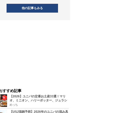
他の記事もみる
おすすめ記事
【2026】ユニバの定番お土産33選！マリ
オ、ミニオン、ハリーポッター、ジュラシ
ックパーク、セサミ、SINGなどのグッズ情
めっち
報
【USJ混雑予想】2026年のユニバの混み具