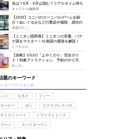
合は？8月・9月は混む？リアルタイム待ち
時間アプリも
キャステル編集部
【2026】ユニバのカーニバルゲームを紹
介！ぬいぐるみなどの景品や値段、成功の
コツ、実施場所まとめ
赤色のたこ
【ミニオン語辞典】ミニオンの言葉、バナ
ナ語をマスター！41単語の意味を解説！
しーちゃん
【攻略】USJの「よやくのり」完全ガイ
ド！対象アトラクション、予約のやり方、
整理券との違い、注意点を紹介
めっち
話題のキーワード
熱いキーワードまとめ
ユニバ
なると
フィー
スヌーピー
ボン
エクスプレスパス
セサミストリート
トワイライトパス
ラグーン
スパイダーマン
エリア・特集