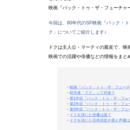
映画『バック・トゥ・ザ・フューチャ
今回は、80年代のSF映画『バック・
ク」についてご紹介します♪
ドクは主人公・マーティの親友で、映
映画での活躍や俳優などの情報をまと
・
映画『バック・トゥ・ザ・フューチ
・
科学者「ドク」って何者？
・
第1作目『バック・トゥ・ザ・フュ
・
第2作目『バック・トゥ・ザ・フュー
・
第3作目『バック・トゥ・ザ・フュー
・
ドクを演じた俳優は誰？
・
ドクを演じた日本語吹き替え声優は