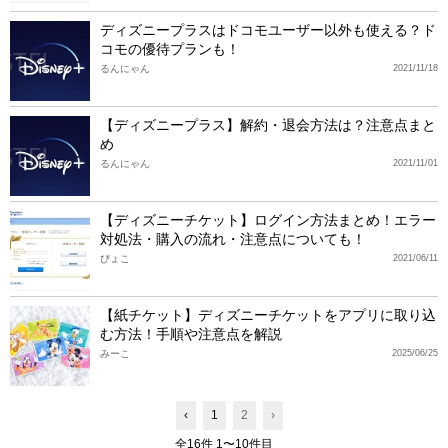
ディズニープラスはドコモユーザー以外も使える？ド
コモの優待プランも！
るんにゃん
2021/11/18
【ディズニープラス】解約・退会方法は？注意点まと
め
るんにゃん
2021/11/01
【ディズニーチケット】ログイン方法まとめ！エラー
対処法・購入の流れ・注意点についても！
ぴょこ
2021/06/11
【紙チケット】ディズニーチケットをアプリに取り込
む方法！手順や注意点を解説
みーこ
2025/06/25
‹
1
2
›
全16件 1〜10件目