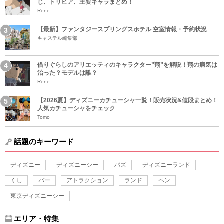
じ、トリビア、主要キャラまとめ！
Rene
【最新】ファンタジースプリングスホテル 空室情報・予約状況
キャステル編集部
借りぐらしのアリエッティのキャラクター”翔”を解説！翔の病気は
治った？モデルは誰？
Rene
【2026夏】ディズニーカチューシャ一覧！販売状況&値段まとめ！
人気カチューシャをチェック
Tomo
話題のキーワード
ディズニー
ディズニーシー
バズ
ディズニーランド
くし
バー
アトラクション
ランド
ペン
東京ディズニーシー
エリア・特集