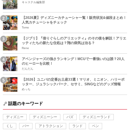
キャステル編集部
【2026夏】ディズニーカチューシャ一覧！販売状況&値段まとめ！
人気カチューシャをチェック
Tomo
【ジブリ】『借りぐらしのアリエッティ』のその後を解説！アリエ
ッティたちの新たな住処は？翔の病気は治る？
Rene
アベンジャーズの強さランキング！MCUで一番強いのは誰？20人
のヒーローを比較！
だんだん
【2026】ユニバの定番お土産33選！マリオ、ミニオン、ハリーポ
ッター、ジュラシックパーク、セサミ、SINGなどのグッズ情報
めっち
話題のキーワード
ディズニー
ディズニーシー
バズ
ディズニーランド
くし
バー
アトラクション
ランド
ペン