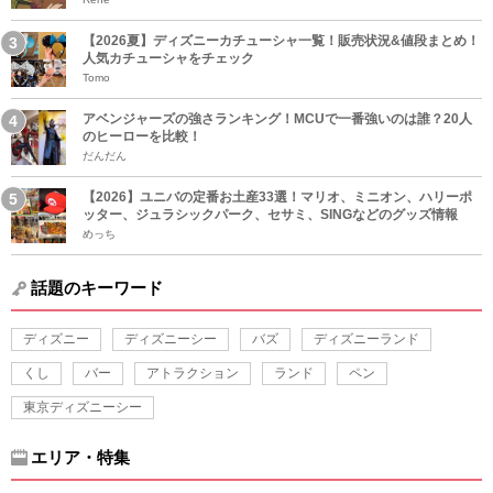
【2026夏】ディズニーカチューシャ一覧！販売状況&値段まとめ！
人気カチューシャをチェック
Tomo
アベンジャーズの強さランキング！MCUで一番強いのは誰？20人
のヒーローを比較！
だんだん
【2026】ユニバの定番お土産33選！マリオ、ミニオン、ハリーポ
ッター、ジュラシックパーク、セサミ、SINGなどのグッズ情報
めっち
話題のキーワード
ディズニー
ディズニーシー
バズ
ディズニーランド
くし
バー
アトラクション
ランド
ペン
東京ディズニーシー
エリア・特集