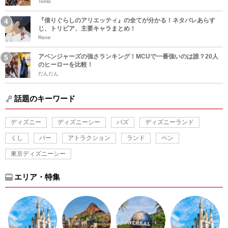
Tomo
『借りぐらしのアリエッティ』の全てが分かる！ネタバレあらす
じ、トリビア、主要キャラまとめ！
Rene
アベンジャーズの強さランキング！MCUで一番強いのは誰？20人
のヒーローを比較！
だんだん
話題のキーワード
ディズニー
ディズニーシー
バズ
ディズニーランド
くし
バー
アトラクション
ランド
ペン
東京ディズニーシー
エリア・特集