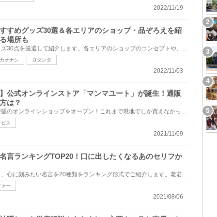
2022/11/19
すすめグッズ30選＆各エリアのショップ・品ぞろえを紹
る場所も
ジブリパークで購入できるグッズ30点を厳選して紹介します。各エリアのショップのコンセプトや、お店ご...
カオナシ
ロタンダ
2022/11/03
】公式オンラインストア「マンマユート」が誕生！通販
方は？
『三鷹の森ジブリ美術館』が待望のオンラインショップをオープン！これまで現地でしか買えなかったかわ...
ービス
2021/11/09
名言ランキングTOP20！口に出したくなるあのセリフか
スタジオジブリの映画作品から、心に刻みたい名言を20種類をランキング形式でご紹介します。老若男女、...
ファー
2021/08/06