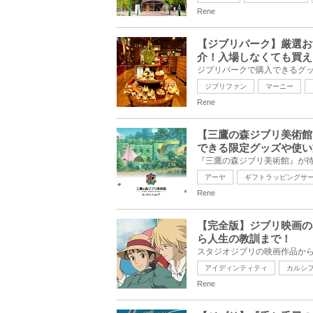
Rene
【ジブリパーク】厳選お
介！入場しなくても買え
ジブリファン
マーニー
Rene
【三鷹の森ジブリ美術館
できる限定グッズや使い
アーヤ
ギフトラッピングサ
Rene
【完全版】ジブリ映画の
ら人生の教訓まで！
アイディンティティ
カルシ
Rene