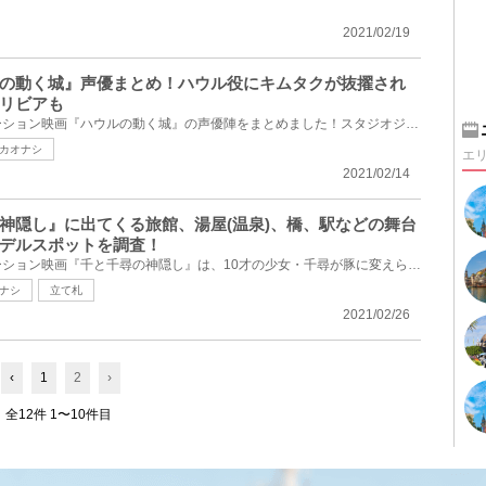
2021/02/19
の動く城』声優まとめ！ハウル役にキムタクが抜擢され
リビアも
宮崎駿監督による長編アニメーション映画『ハウルの動く城』の声優陣をまとめました！スタジオジブリと...
カオナシ
エ
2021/02/14
神隠し』に出てくる旅館、湯屋(温泉)、橋、駅などの舞台
デルスポットを調査！
宮崎駿監督による長編アニメーション映画『千と千尋の神隠し』は、10才の少女・千尋が豚に変えられてし...
ナシ
立て札
2021/02/26
‹
1
2
›
全12件 1〜10件目