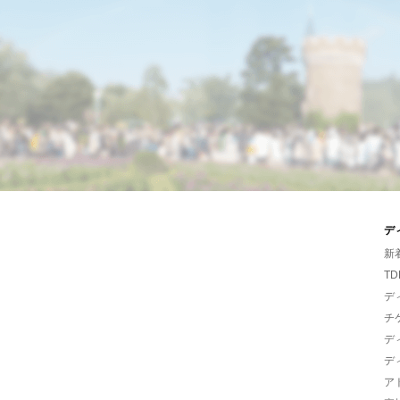
デ
新
TD
デ
チ
デ
デ
ア