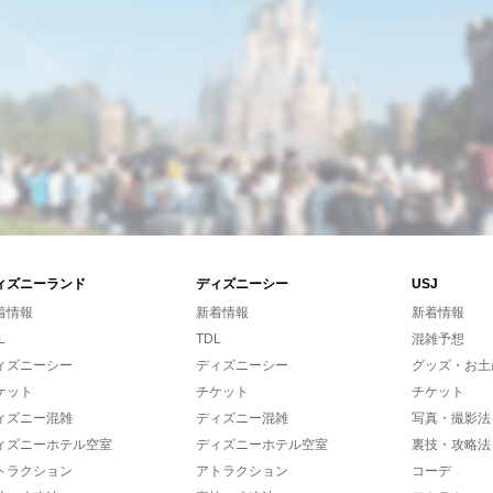
ィズニーランド
ディズニーシー
USJ
着情報
新着情報
新着情報
L
TDL
混雑予想
ィズニーシー
ディズニーシー
グッズ・お土
ケット
チケット
チケット
ィズニー混雑
ディズニー混雑
写真・撮影法
ィズニーホテル空室
ディズニーホテル空室
裏技・攻略法
トラクション
アトラクション
コーデ