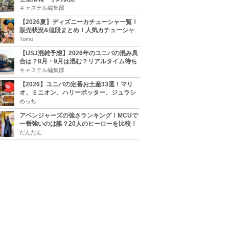
キャステル編集部
【2026夏】ディズニーカチューシャ一覧！
販売状況&値段まとめ！人気カチューシャ
をチェック
Tomo
【USJ混雑予想】2026年のユニバの混み具
合は？8月・9月は混む？リアルタイム待ち
時間アプリも
キャステル編集部
【2026】ユニバの定番お土産33選！マリ
オ、ミニオン、ハリーポッター、ジュラシ
ックパーク、セサミ、SINGなどのグッズ情
めっち
報
アベンジャーズの強さランキング！MCUで
一番強いのは誰？20人のヒーローを比較！
だんだん