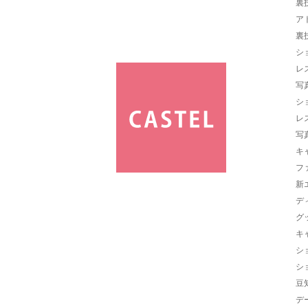
裏
ア
裏
シ
レ
写
シ
レ
写
キ
フ
新
デ
グ
キ
シ
シ
豆
デ