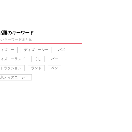
話題のキーワード
熱いキーワードまとめ
ディズニー
ディズニーシー
バズ
ディズニーランド
くし
バー
アトラクション
ランド
ペン
東京ディズニーシー