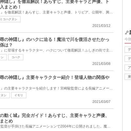
神隠し』を徹底解説！あらすじ、主要キャラと声優、ト
入まとめ！
ジブリ映画『千と千尋の神隠し』を徹底解説！あらすじ、主要キャラと声優、トリビア、公開年、興行収入...
ミコハクヌシ
2021/03/12
尋の神隠し』のハクに迫る！魔法で川を復活させたかっ
今
係は？
ジブリ映画『千と千尋の神隠し』に登場するキャラクター、ハクについて徹底解説！ふしぎの街で主人公・...
ヌシ
コハク
2021/03/08
尋の神隠し』主要キャラクター紹介！登場人物の関係や
ジブリ映画『千と千尋の神隠し』の主要キャラクターを紹介します！宮崎駿監督による長編アニメーション...
クヌシ
イモリ
2021/03/07
の動く城』完全ガイド！あらすじ、主要キャラと声優、
まとめ
『ハウルの動く城』は、宮崎駿監督が手掛けた長編アニメーションで2004年に公開されました。魔法をかけ...