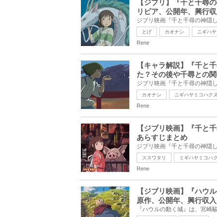
【ジブリ】『千と千尋の
リビア、公開年、興行収
とげ
カオナシ
ニギハヤ
Rene
【キャラ解説】『千と千
た？その後や千尋との関
カオナシ
ニギハヤミコハク
Rene
【ジブリ映画】『千と千
あらすじまとめ
ススワタリ
ミギハヤミコハ
Rene
【ジブリ映画】『ハウル
原作、公開年、興行収入