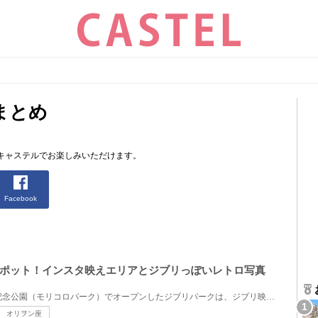
まとめ
キャステルでお楽しみいただけます。
Facebook
ポット！インスタ映えエリアとジブリっぽいレトロ写真
2022年11月1日に愛・地球博記念公園（モリコロパーク）でオープンしたジブリパークは、ジブリ映画の世界...
オリヲン座