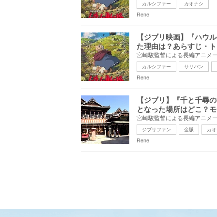
カルシファー
カオナシ
Rene
【ジブリ映画】『ハウル
た理由は？あらすじ・ト
カルシファー
サリバン
Rene
【ジブリ】『千と千尋の
となった場所はどこ？モ
ジブリファン
金脈
カオ
Rene