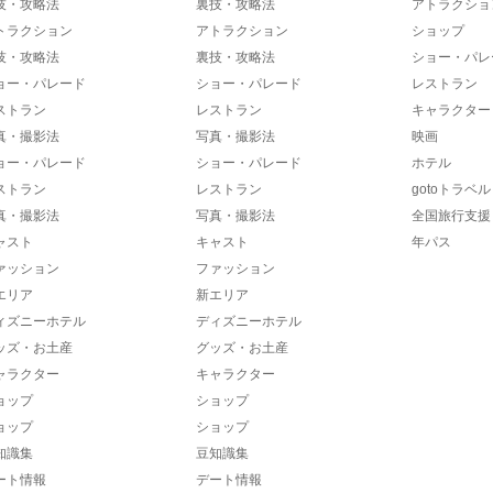
技・攻略法
裏技・攻略法
アトラクショ
トラクション
アトラクション
ショップ
技・攻略法
裏技・攻略法
ショー・パレ
ョー・パレード
ショー・パレード
レストラン
ストラン
レストラン
キャラクター
真・撮影法
写真・撮影法
映画
ョー・パレード
ショー・パレード
ホテル
ストラン
レストラン
gotoトラベル
真・撮影法
写真・撮影法
全国旅行支援
ャスト
キャスト
年パス
ァッション
ファッション
エリア
新エリア
ィズニーホテル
ディズニーホテル
ッズ・お土産
グッズ・お土産
ャラクター
キャラクター
ョップ
ショップ
ョップ
ショップ
知識集
豆知識集
ート情報
デート情報