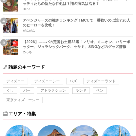
ッティたちの新たな住処は？翔の病気は治る？
Rene
アベンジャーズの強さランキング！MCUで一番強いのは誰？20人
のヒーローを比較！
だんだん
【2026】ユニバの定番お土産33選！マリオ、ミニオン、ハリーポ
ッター、ジュラシックパーク、セサミ、SINGなどのグッズ情報
めっち
話題のキーワード
ディズニー
ディズニーシー
バズ
ディズニーランド
くし
バー
アトラクション
ランド
ペン
東京ディズニーシー
エリア・特集