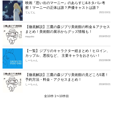
映画『思い出のマーニー』のあらすじ&ネタバレ考
察！マーニーの正体は誰？声優キャストは誰？
てんてん
2021/10/11
【徹底解説】三鷹の森ジブリ美術館の料金＆アクセス
まとめ！美術館の展示からグッズ情報も！
mayuko
2019/05/22
【一覧】ジブリのキャラクター総まとめ！ヒロイン、
カップル、悪役など、 主要キャラをおさらい！
しーちゃん
2022/06/08
【徹底解説】三鷹の森ジブリ美術館の見どころ5選！
予約方法・料金・アクセスまとめ！
しーちゃん
2019/03/21
全10件 1〜10件目