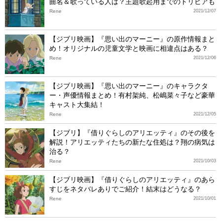
曲名＆歌っている人は？主題歌起用までのトリビアも
Rene
2021/12/07
【ジブリ映画】『思い出のマーニー』の原作情報まと
め！オリジナルの児童文学と映画に相違点はある？
Rene
2021/12/06
【ジブリ映画】『思い出のマーニー』のキャラクタ
ー・声優情報まとめ！有村架純、松嶋菜々子など豪華
キャスト大集結！
Rene
2021/12/05
【ジブリ】『借りぐらしのアリエッティ』のその後を
解説！アリエッティたちの新たな住処は？翔の病気は
治る？
Rene
2021/10/03
【ジブリ映画】『借りぐらしのアリエッティ』のあら
すじをネタバレありでご紹介！結末はどうなる？
Rene
2021/10/01