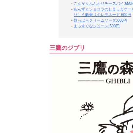
-
こんがりふんわりチーズパイ:650
-
あんずとショコラのしましまケーキ:
-
ひこう艇乗りのレモネード:600円
-
野っぱらクリームソーダ:600円
-
まっすぐなジュース:500円
三鷹のジブリ