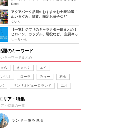
底解説！
Rene
アクアパーク品川のおすすめお土産30選！
ぬいるぐみ、雑貨、限定お菓子など
ないん
【一覧】ジブリのキャラクター総まとめ！
ヒロイン、カップル、悪役など、 主要キャ
ラをおさらい！
しーちゃん
話題のキーワード
熱いキーワードまとめ
きゃら
きゃらぐ
エイ
サンリオ
ローラ
みゅー
料金
カバ
サンリオピューロランド
ニオ
エリア・特集
リア・特集の一覧
ランド
一覧を見る