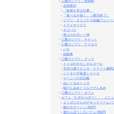
・
三鷹のジブリ：美術館
-
企画展示
-
「映画を塗る仕事」
-
「食べるを描く」（展示終了）
-
ジブリ・オリジナル短編アニメー
-
トライホークス
-
ネコバス
-
屋上のロボット神
・
三鷹のジブリ：チケット
・
三鷹のジブリ：アクセス
-
バス
-
自動車
・
三鷹のジブリ：グッズ
-
トトロのきのこオルゴール
-
天空の城ラピュタ・クラフト腕時
-
ノリタケ洋食器シリーズ
-
マーニーの日記帳
-
ぬいぐるみトトロ
-
猫びんあめとコルクびんあめ
・
三鷹のジブリ：カフェ
・
カフェ「むぎわらぼうし」：メニュ
-
よくばりさんのチキンクリームパスタ
-
畑のポタージュ:450円
-
麦わらぼうしのパフェ:800円