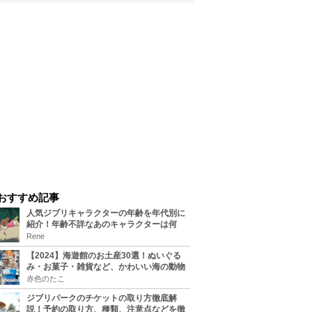
おすすめ記事
人気ジブリキャラクターの年齢を年代別に
紹介！年齢不詳なあのキャラクターは何
歳？
Rene
【2024】海遊館のお土産30選！ぬいぐる
み・お菓子・雑貨など、かわいい海の動物
たちのグッズをまとめてご紹介！
赤色のたこ
ジブリパークのチケットの取り方徹底解
説！予約の取り方、種類、注意点などを徹