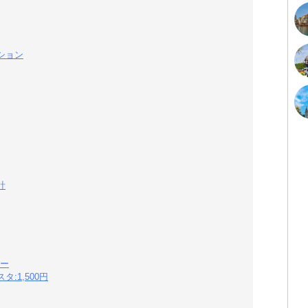
ション
計
ー
:1,500円