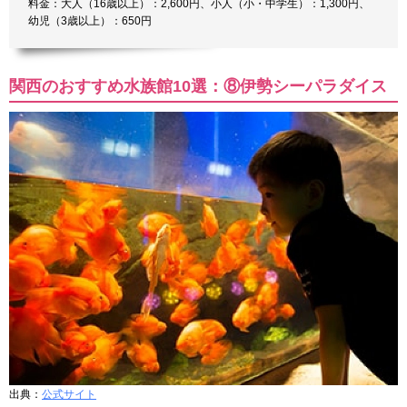
料金：大人（16歳以上）：2,600円、小人（小・中学生）：1,300円、
幼児（3歳以上）：650円
関西のおすすめ水族館10選：⑧伊勢シーパラダイス
出典：
公式サイト