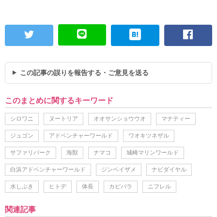
この記事の誤りを報告する・ご意見を送る
このまとめに関するキーワード
シロワニ
ヌートリア
オオサンショウウオ
マナティー
ジュゴン
アドベンチャーワールド
ワオキツネザル
サファリパーク
海獣
ナマコ
城崎マリンワールド
白浜アドベンチャーワールド
ジンベイザメ
ナビダイヤル
水しぶき
ヒトデ
体長
カピバラ
ニフレル
関連記事