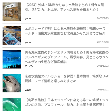
【2023】沖縄・DMMかりゆし水族館まとめ！料金＆割
引、見どころ、お土産、アクセス情報を総まとめ！
yaco
2023/02/25
エポスカードで割引になる水族館全10種類！鴨川シーワ
ールド・須磨海浜水族園など北海道から九州までご紹介
yuno
2022/01/18
美ら海水族館のジンベエザメ情報まとめ！美ら海水族館の
ジンベエザメのプロフィール、展示内容、見どころやジン
ベエザメの生態など徹底解説
めっち
2021/12/22
京都水族館のイルカショーを解説！基本情報、場所取りや
混雑、フード情報と楽しみ方まとめ
yaco
2021/10/21
【鳥羽水族館】日本でジュゴンに会える唯一の場所！ジュ
ゴンの名前、プロフィール、魅力、お土産を徹底解説！