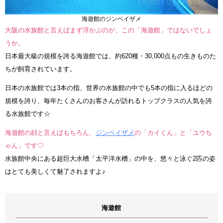
海遊館のジンベイザメ
大阪の水族館と言えばまず浮かぶのが、この「海遊館」ではないでしょ
うか。
日本最大級の規模を誇る海遊館では、約620種・30,000点もの生きものた
ちが飼育されています。
日本の水族館では3本の指、世界の水族館の中でも5本の指に入るほどの
規模を誇り、毎年たくさんのお客さんが訪れるトップクラスの人気を誇
る水族館です☆
海遊館の顔と言えばもちろん、
ジンベイザメ
の「カイくん」と「ユウち
ゃん」です♡
水族館中央にある超巨大水槽「太平洋水槽」の中を、悠々と泳ぐ2匹の姿
はとても美しくて魅了されますよ♪
海遊館