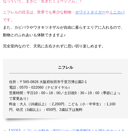
なっていて、まさに「生きたミュージアム」！
ニフレルの目玉は、世界でも希少な動物・
ホワイトタイガー
や
ミニカバ
です。
また、カピバラやワオキツネザルが自由に暮らすエリアに入れるので、
動物とのふれあいも体験できますよ♪
完全室内なので、天気に左右されずに思い切り楽しめます。
ニフレル
住所：〒565-0826 大阪府吹田市千里万博公園2-1
電話：0570－022060（ナビダイヤル）
営業時間：平日10：00～18：00／土日祝9：30～19：00（季節によっ
て変更あり）
料金：大人（16歳以上）：2,200円、こども（小・中学生）：1,100
円、幼児（3歳以上）：650円、2歳以下は無料
・
【2025】ニフレルの料金・割引について徹底解説！お得なチケットを