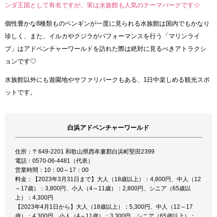
ンダ王国として有名ですが、実は水族館も人気のテーマパークです☆
個性豊かな8種類ものペンギンが一度に見られる水族館は国内でもかなり
珍しく、また、イルカやクジラがパフォーマンスを行う「マリンライ
ブ」はアドベンチャーワールドを訪れた際は絶対に見るべきアトラクシ
ョンです♡
水族館以外にも遊園地やサファリパークもある、1日中楽しめる観光スポ
ットです。
白浜アドベンチャーワールド
住所：〒649-2201 和歌山県西牟婁郡白浜町堅田2399
電話：0570-06-4481（代表）
営業時間：10：00～17：00
料金：【2023年3月31日まで】大人（18歳以上）：4,800円、中人（12
～17歳）：3,800円、小人（4～11歳）：2,800円、シニア（65歳以
上）：4,300円
【2023年4月1日から】大人（18歳以上）：5,300円、中人（12～17
歳）：4,300円、小人（4～11歳）：3,300円、シニア（65歳以上）：