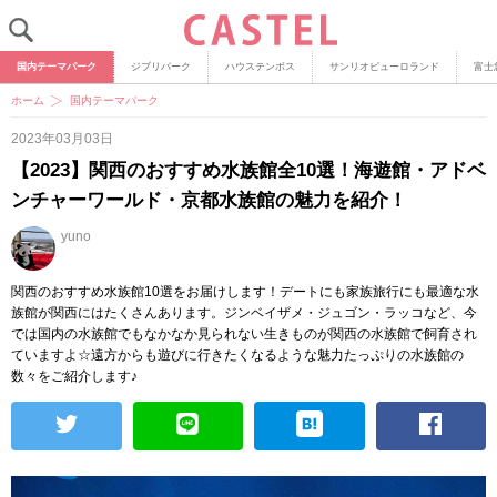
国内テーマパーク
ジブリパーク
ハウステンボス
サンリオピューロランド
富士
ホーム
国内テーマパーク
2023年03月03日
【2023】関西のおすすめ水族館全10選！海遊館・アドベ
ンチャーワールド・京都水族館の魅力を紹介！
yuno
関西のおすすめ水族館10選をお届けします！デートにも家族旅行にも最適な水
族館が関西にはたくさんあります。ジンベイザメ・ジュゴン・ラッコなど、今
では国内の水族館でもなかなか見られない生きものが関西の水族館で飼育され
ていますよ☆遠方からも遊びに行きたくなるような魅力たっぷりの水族館の
数々をご紹介します♪