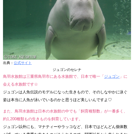
出典：
公式サイト
ジュゴンのセレナ
鳥羽水族館は三重県鳥羽市にある水族館で、日本で唯一「
ジュゴン
」に
会える水族館です☆
ジュゴンは人魚伝説のモデルになった生きもので、そのしなやかに泳ぐ
姿は本当に人魚が泳いでいるのかと思うほど美しいんですよ♡
また、鳥羽水族館は日本の水族館の中でも「飼育種類数」が一番多く、
約1,200種類もの生きものを飼育しています。
ジュゴン以外にも、マナティーやラッコなど、日本ではどんどん個体数