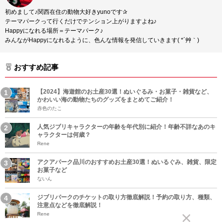
初めまして♪関西在住の動物大好きyunoです✰
テーマパークって行くだけでテンション上がりますよね♪
Happyになれる場所＝テーマパーク♪
みんながHappyになれるように、色んな情報を発信していきます( *´艸｀)
おすすめ記事
【2024】海遊館のお土産30選！ぬいぐるみ・お菓子・雑貨など、
かわいい海の動物たちのグッズをまとめてご紹介！
赤色のたこ
人気ジブリキャラクターの年齢を年代別に紹介！年齢不詳なあのキ
ャラクターは何歳？
Rene
アクアパーク品川のおすすめお土産30選！ぬいるぐみ、雑貨、限定
お菓子など
ないん
ジブリパークのチケットの取り方徹底解説！予約の取り方、種類、
注意点などを徹底解説！
Rene