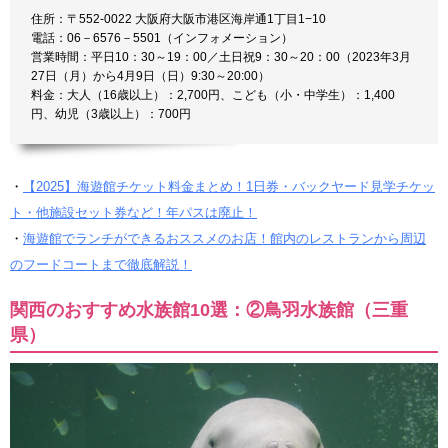
住所：〒552-0022 大阪府大阪市港区海岸通1丁目1−10
電話：06－6576－5501（インフォメーション）
営業時間：平日10：30～19：00／土日祝9：30～20：00（2023年3月
27日（月）から4月9日（日）9:30～20:00）
料金：大人（16歳以上）：2,700円、こども（小・中学生）：1,400
円、幼児（3歳以上）：700円
・
【2025】海遊館チケット料金まとめ！1日券・バックヤード見学チケッ
ト・他施設セット券など！年パスは廃止！
・
海遊館でランチができるおススメのお店！館内のレストランから周辺
のフードコートまで徹底解説！
関西のおすすめ水族館10選：②鳥羽水族館（三重
県）