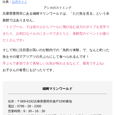
出典：
公式サイト
アシカのスイミング
兵庫県豊岡市にある城崎マリンワールドは、「ただ魚を見る」という水
族館ではありません。
「トドプール」では岩の上からプールに飛び込む迫力のダイブを見学で
きたり、お利口なイルカにタッチできたりと、体験型のイベントが盛り
だくさんです♪
そして特に注目度が高いのが館内での「魚釣り体験」で、なんと釣った
魚をその場でアツアツの天ぷらにして食べられるんです！
手ぶらで参加できて美味しいお魚が味わえるなんて、最高ですよね♪
お子さんの食育にもぴったりです。
城崎マリンワールド
住所：〒669-6192兵庫県豊岡市瀬戸1090番地
電話：0796－28－2300
営業時間：9：30～16：30